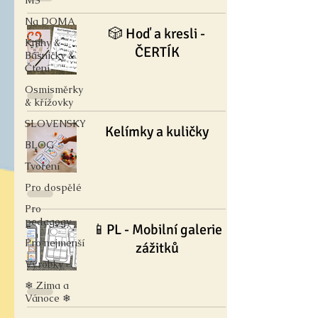
MŠ
Na DOMA
🎲 Hoď a kresli -
Knihy &
ČERTÍK
Básničky &
Čtení
Osmisměrky
& křížovky
SLOVENSKY
Kelímky a kuličky
BLOG
Tvoření
Pro dospělé
Pro
pedagogy
📱PL - Mobilní galerie
Pro nejmenší
zážitků
Výrobky
❄ Zima a
Vánoce ❄