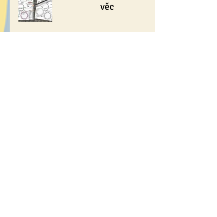
věc
🚗 Vystřihovánka auto
(přání ke Dni otců)
☀♥ Prázdninové
záznamy
🎲 Hoď a kresli -
ČARODĚJNICE