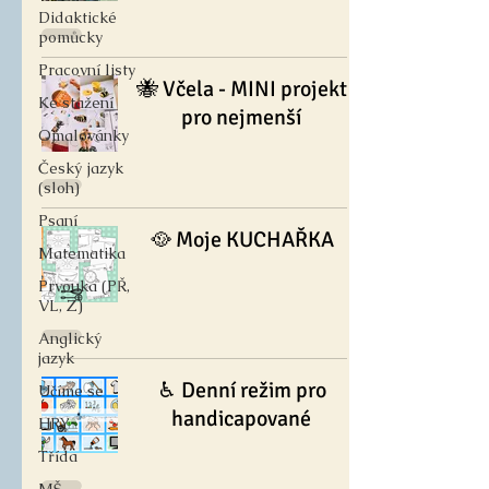
Didaktické
pomůcky
Pracovní listy
🐝 Včela - MINI projekt
Ke stažení
pro nejmenší
Omalovánky
Český jazyk
(sloh)
Psaní
🥘 Moje KUCHAŘKA
Matematika
Prvouka (PŘ,
VL, Z)
Anglický
jazyk
♿︎ Denní režim pro
Učíme se
handicapované
HRY
Třída