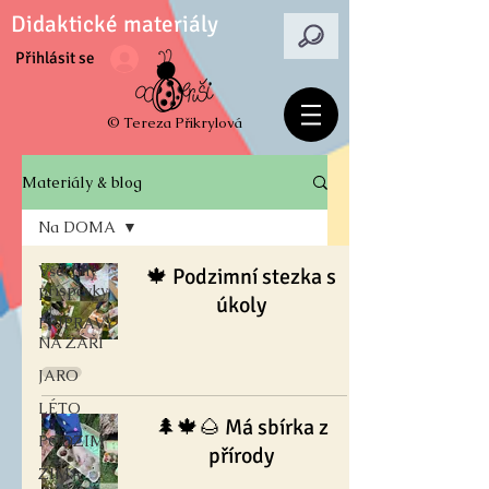
Didaktické materiály
Přihlásit se
© Tereza Přikrylová
Materiály & blog
Na DOMA
Všechny
🍁 Podzimní stezka s
příspěvky
úkoly
PŘÍPRAVY
NA ZÁŘÍ
JARO
LÉTO
🌲🍁🌰 Má sbírka z
PODZIM
přírody
ZIMA