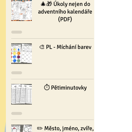
🎄🎁 Úkoly nejen do
adventního kalendáře
(PDF)
🎨 PL - Míchání barev
⏱ Pětiminutovky
✏️ Město, jméno, zvíře,