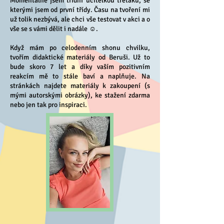
Momentálně jsem třídní učitelkou třeťáků, se
kterými jsem od první třídy.
Času na tvoření mi
už tolik nezbývá, ale chci vše testovat v akci a o
vše
se s vámi dělit i nadále ☺︎.
Když mám po celodenním shonu chvilku,
tvořím didaktické materiály od Beruši. Už to
bude skoro 7 let a díky vaším pozitivním
reakcím mě to stále baví a naplňuje. Na
stránkách najdete materiály k zakoupení (s
mými autorskými obrázky), ke stažení zdarma
nebo jen tak pro inspiraci.