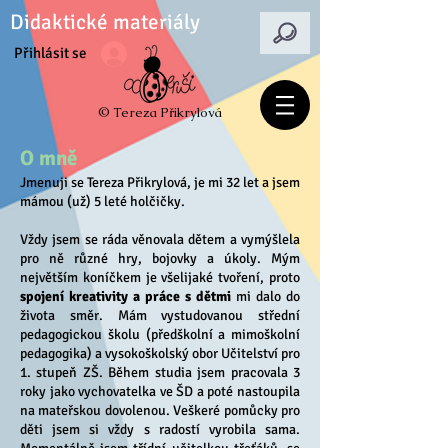
Didaktické materiály
Přihlásit se
© Tereza Přikrylová
O mně
Jmenuji se Tereza Přikrylová, je mi 32 let a jsem
mámou (už) 5 leté holčičky.
Vždy jsem se ráda věnovala dětem a vymýšlela
pro ně různé hry, bojovky a úkoly. Mým
největším koníčkem je všelijaké tvoření, proto
spojení kreativity a práce s dětmi
mi dalo do
života směr. Mám vystudovanou střední
pedagogickou školu (předškolní a mimoškolní
pedagogika) a vysokoškolský obor Učitelství pro
1. stupeň ZŠ. Během studia jsem pracovala 3
roky jako vychovatelka ve ŠD a poté nastoupila
na mateřskou dovolenou. Veškeré pomůcky pro
děti jsem si vždy s radostí vyrobila sama.