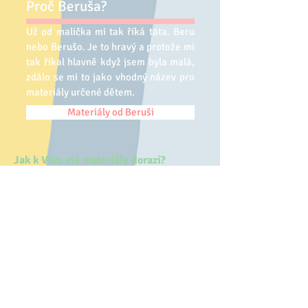
Proč Beruša?
Už od malička mi tak říká táta. Beru
nebo Berušo. Je to hravý a protože mi
tak říkal hlavně když jsem byla malá,
zdálo se mi to jako vhodný název pro
materiály určené dětem.
Materiály od Beruši
Jak k Vám mé materiály dorazí?
Materiály posílám v PDF verzi na e-mailovou
adresu, nebo Českou poštou doporučeně. Dávám
přednost platbě předem na účet, ale je možné se
domluvit i
na dobírce, která je ovšem dražší.
Kontakt
Klikněte v menu na pole Objednávka, kde
najdete formulář k odeslání zprávy či dotazu.
Můžete mě kontaktovat i na mých sociálních
sítích.