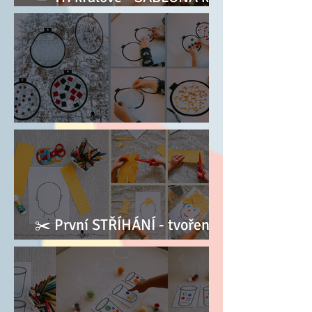
dotvoření
🎄 Zalaminovaná BAŇKA
✂️ První STŘÍHÁNÍ - tvoření
účesu