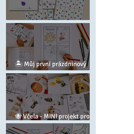
🐞 Spojování berušek
🏝️ Můj první prázdninový
deníček
🐝 Včela - MINI projekt pro
nejmenší