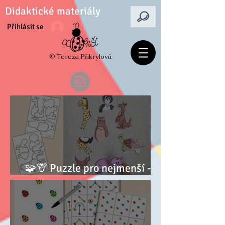
Didaktické materiály
Přihlásit se
© Tereza Přikrylová
🧩🦒 Puzzle pro nejmenší -
zvířátka