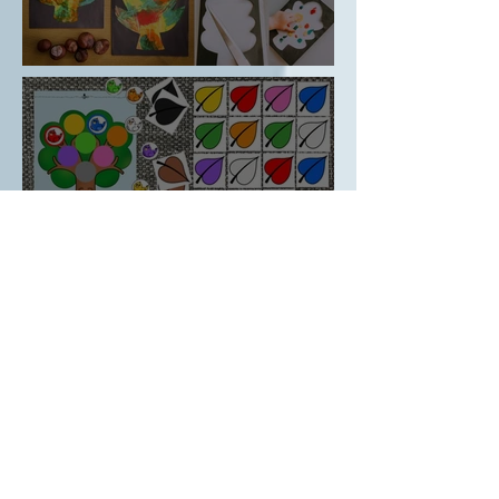
🍃 (čisté) Malování listů
🎨 BARVY - přiřazování a
pexeso
🦷 Čistíme si zoubky -
básnička