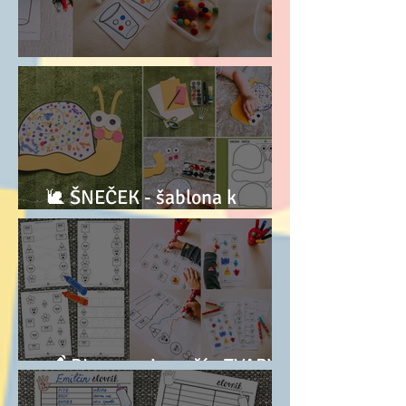
Kelímky a kuličky
🐌 ŠNEČEK - šablona k
dotvoření
🖍 PL pro nejmenší - TVARY