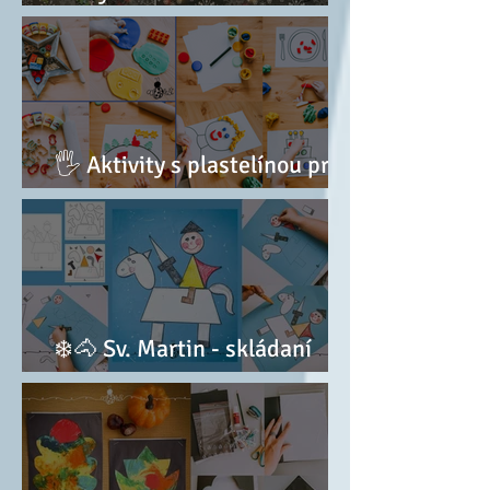
KALENDÁŘ
🖐 Aktivity s plastelínou pro
nejmenší
❄️🐴 Sv. Martin - skládaní
obrázku