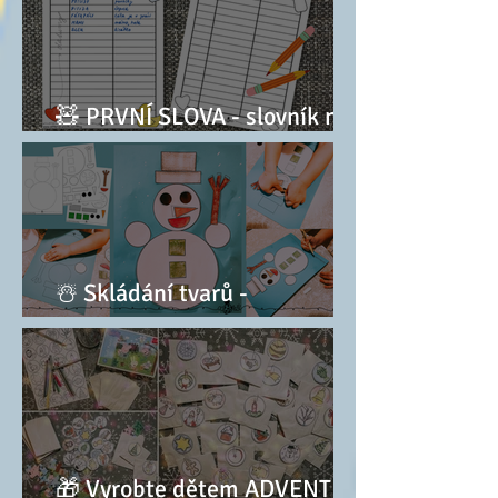
🧸 PRVNÍ SLOVA - slovník na
památku
☃️ Skládání tvarů -
SNĚHULÁK
🎁 Vyrobte dětem ADVENTNÍ