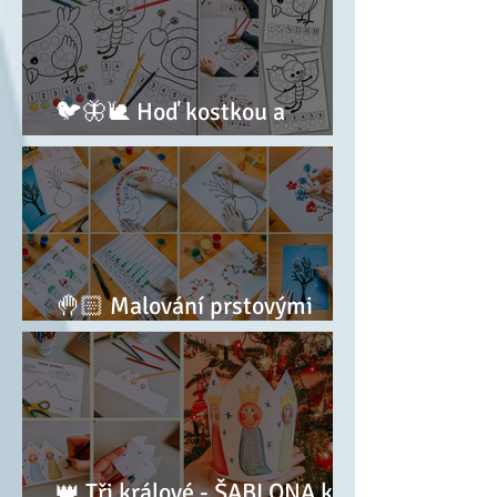
🐦🦋🐌 Hoď kostkou a
vybarvuj
🤚🏻 Malování prstovými
barvami + ŠABLONY
👑 Tři králové - ŠABLONA k