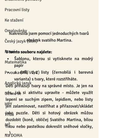
Pracovní listy
Ke stažení
Omalovánky
Nakreslila jsem pomocí jednoduchých tvarů 
obrázek svatého Martina.
Český jazyk (sloh)
Psaní
V tomto souboru najdete:
Šablonu, kterou si vytisknete na modrý 
Matematika
papír
a další dva listy (černobílá i barevná 
Prvouka (PŘ, VL, Z)
varianta) s tvary, které rozstříháte.
Anglický jazyk
Děti přiřazují tvary na správné místo. Je jen na 
vás, jak si aktivitu upravíte - můžete využít 
Učíme se
lepení se suchým zipem, lepidlem, nebo listy 
HRY
jen zalaminovat, nastříhat a přiřazovat/skládat 
jako puzzle. Děti si hotový obrázek můžou 
Třída
dozdobit (koně, obličej Svatého Martina, bílou 
MŠ
fixou nebo pastelkou dokreslit sněhové vločky, 
...).
Na DOMA