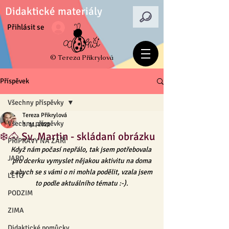
Didaktické materiály
Přihlásit se
© Tereza Přikrylová
Příspěvek
Všechny příspěvky
Tereza Přikrylová
Všechny příspěvky
3. 11. 2021
❄️🐴 Sv. Martin - skládaní obrázku
PŘÍPRAVY NA ZÁŘÍ
Když nám počasí nepřálo, tak jsem potřebovala 
JARO
pro dcerku vymyslet nějakou aktivitu na doma
a abych se s vámi o ni mohla podělit, vzala jsem 
LÉTO
to podle aktuálního tématu :-).
PODZIM
ZIMA
Didaktické pomůcky