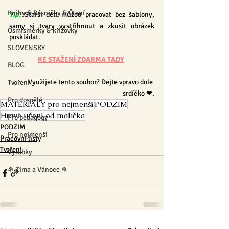
Knihy & Básničky & Čtení
Tip!
 Starší děti můžou pracovat bez šablony, 
samy si tvary vystřihnout a zkusit obrázek 
Osmisměrky & křížovky
poskládat.
SLOVENSKY
KE STAŽENÍ ZDARMA TADY
BLOG
Využijete tento soubor? Dejte vpravo dole 
Tvoření
srdíčko ❤.
Pro dospělé
MATERIÁLY pro nejmenší
PODZIM
Hravé učení od malička
Pro pedagogy
PODZIM
Pro nejmenší
Pracovní listy
Tvoření
Výrobky
❄ Zima a Vánoce ❄