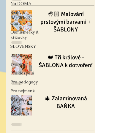
Na DOMA
Knihy &
🤚🏻 Malování
Básničky &
prstovými barvami +
Čtení
ŠABLONY
Osmisměrky &
křížovky
SLOVENSKY
BLOG
👑 Tři králové -
Tvoření
ŠABLONA k dotvoření
Pro dospělé
Pro pedagogy
Pro nejmenší
🎄 Zalaminovaná
Výrobky
BAŇKA
❄ Zima a
Vánoce ❄