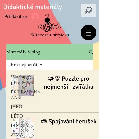
Didaktické materiály
Přihlásit se
© Tereza Přikrylová
Materiály & blog
Pro nejmenší
Všechny
🧩🦒 Puzzle pro
příspěvky
nejmenší - zvířátka
PŘÍPRAVY NA
ZÁŘÍ
JARO
LÉTO
🐞 Spojování berušek
PODZIM
ZIMA