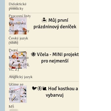
Didaktické
pomůcky
Pracovní listy
🏝️ Můj první
Ke stažení
prázdninový deníček
Omalovánky
Český jazyk
(sloh)
Psaní
🐝 Včela - MINI projekt
Matematika
pro nejmenší
Prvouka (PŘ,
VL, Z)
Anglický jazyk
Učíme se
🐦🦋🐌 Hoď kostkou a
HRY
vybarvuj
Třída
MŠ