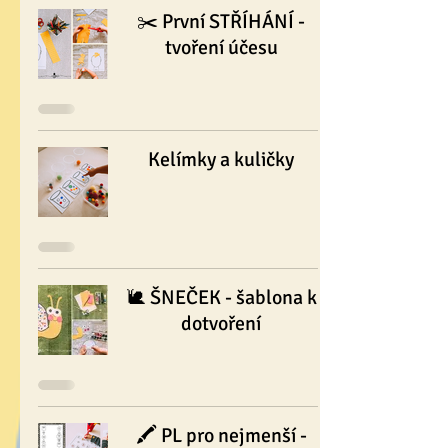
✂️ První STŘÍHÁNÍ -
tvoření účesu
Kelímky a kuličky
🐌 ŠNEČEK - šablona k
dotvoření
🖍 PL pro nejmenší -