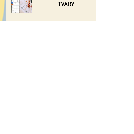
TVARY
🧸 PRVNÍ SLOVA -
slovník na památku
☃️ Skládání tvarů -
SNĚHULÁK
🎁 Vyrobte dětem
ADVENTNÍ KALENDÁŘ