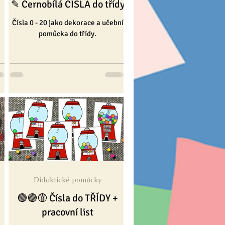
✎ Černobílá ČÍSLA do třídy
Čísla 0 - 20 jako dekorace a učební
pomůcka do třídy.
Didaktické pomůcky
🟢🟣🟡 Čísla do TŘÍDY +
pracovní list