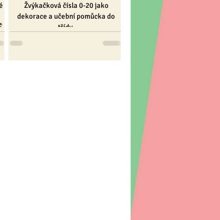
é
Žvýkačková čísla 0-20 jako
dekorace a učební pomůcka do
Š.
třídy.