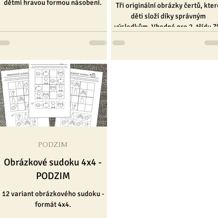
dětmi hravou formou násobení.
Tři originální obrázky čertů, kter
děti složí díky správným
výsledkům. Vhodné pro 2. třídu Z
PODZIM
Obrázkové sudoku 4x4 -
PODZIM
12 variant obrázkového sudoku -
formát 4x4.