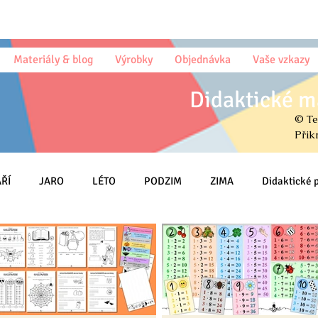
Materiály & blog
Výrobky
Objednávka
Vaše vzkazy
Didaktické m
© Te
Přik
ŘÍ
JARO
LÉTO
PODZIM
ZIMA
Didaktické
Český jazyk (sloh)
Psaní
Matematika
Prvouka (PŘ, V
MŠ
Na DOMA
Knihy & Básničky & Čtení
Osmisměrky