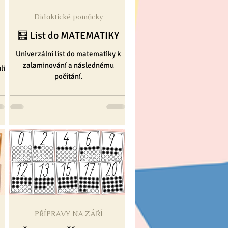
Didaktické pomůcky
 a Vánoce ❄
🧮 List do MATEMATIKY
Univerzální list do matematiky k
zalaminování a následnému
li
počítání.
PŘÍPRAVY NA ZÁŘÍ