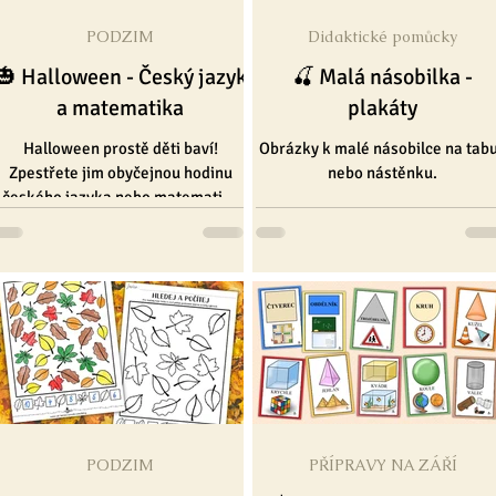
PODZIM
Didaktické pomůcky
lé
Pro pedagogy
Pro nejmenší
Výrobky
❄ Zima
🎃 Halloween - Český jazyk
🍒 Malá násobilka -
a matematika
plakáty
Halloween prostě děti baví!
Obrázky k malé násobilce na tabu
Zpestřete jim obyčejnou hodinu
nebo nástěnku.
českého jazyka nebo matematiky
halloweenskými úkoly ☺︎.
PODZIM
PŘÍPRAVY NA ZÁŘÍ