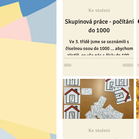
Ke stažení
BLOG
Tvoření
Pro dospě
Skupinová práce - počítání
do 1000
Ve 3. třídě jsme se seznámili s
číselnou osou do 1000 ... abychom
zjistili, co vše nás s čísly do 1000
čeká, podívali jsme se na to
společně - ve skupinkách.
Ke stažení