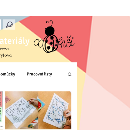
ateriály
reza
rylová
 pomůcky
Pracovní listy
L, Z)
Anglický jazyk
 & křížovky
SLOVENSKY