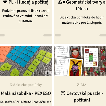
🍁 PL - Hledej a počítej
🔺◾️ Geometrické tvary a
tělesa
Podzimní pracovní list k rozvoji
zrakového vnímání ke stažení
Didaktická pomůcka do hodin
ZDARMA.
matematiky pro 1. stupeň.
Didaktické pomůcky
ZIMA
Malá násobilka - PEXESO
😈 Čertovské puzzle -
počítání
Ke stažení ZDARMA! Procvičte si s