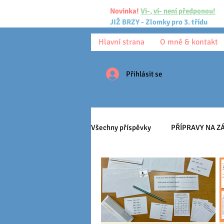
Novinka!
Vi-, ví- není předponou!
JIŽ BRZY - Zlomky pro 3. třídu
Hlavní strana
O mně & kontakt
Přihlásit se
Všechny příspěvky
PŘÍPRAVY NA ZÁ
Ke stažení
Omalovánky
Učíme se
HRY
Třída