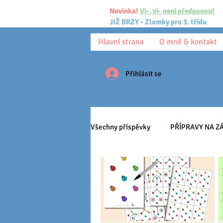
Novinka!
Vi-, ví- není předponou!
JIŽ BRZY - Zlomky pro 3. třídu
Hlavní strana
O mně & kontakt
Přihlásit se
Všechny příspěvky
PŘÍPRAVY NA ZÁ
Ke stažení
Omalovánky
Učíme se
HRY
Třída