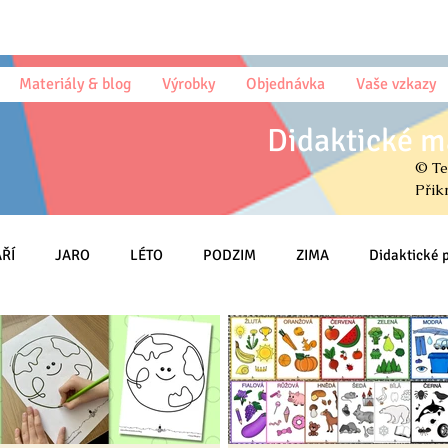
Materiály & blog
Výrobky
Objednávka
Vaše vzkazy
Didaktické m
© Te
Přik
ŘÍ
JARO
LÉTO
PODZIM
ZIMA
Didaktické
Český jazyk (sloh)
Psaní
Matematika
Prvouka (PŘ, V
MŠ
Na DOMA
Knihy & Básničky & Čtení
Osmisměrky