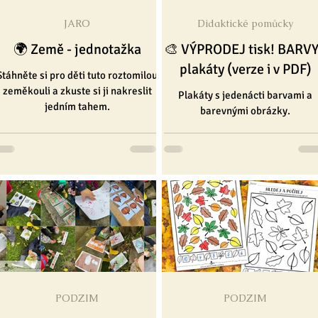
JARO
Didaktické pomůcky
lé
Pro pedagogy
Pro nejmenší
Výrobky
❄ Zima
🌍 Země - jednotažka
🎨 VÝPRODEJ tisk! BARVY
plakáty (verze i v PDF)
Stáhněte si pro děti tuto roztomilou
zeměkouli a zkuste si ji nakreslit
Plakáty s jedenácti barvami a
jedním tahem.
barevnými obrázky.
PODZIM
PODZIM