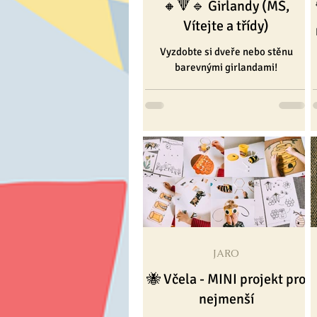
🔸🔻🔹 Girlandy (MŠ,
Vítejte a třídy)
Vyzdobte si dveře nebo stěnu
barevnými girlandami!
JARO
🐝 Včela - MINI projekt pro
nejmenší