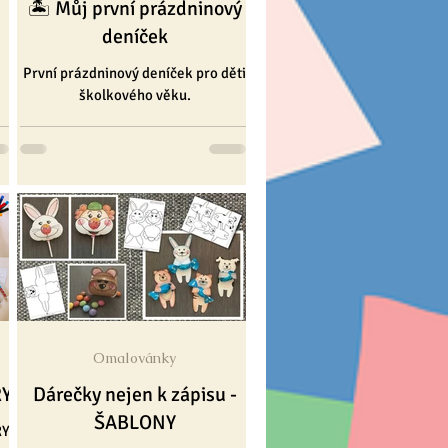
🏝️ Můj první prázdninový
deníček
První prázdninový deníček pro děti
školkového věku.
Omalovánky
RY
Dárečky nejen k zápisu -
ŠABLONY
RY