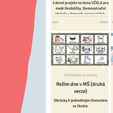
3 denní projekt na téma VČELA pro
malé školkáčky. Demonstrační
obrázky, činnosti, pracovní list i
omalovánka.
Didaktické pomůcky
Režim dne v MŠ (druhá
verze)
Obrázky k jednotlivým činnostem
ve školce.