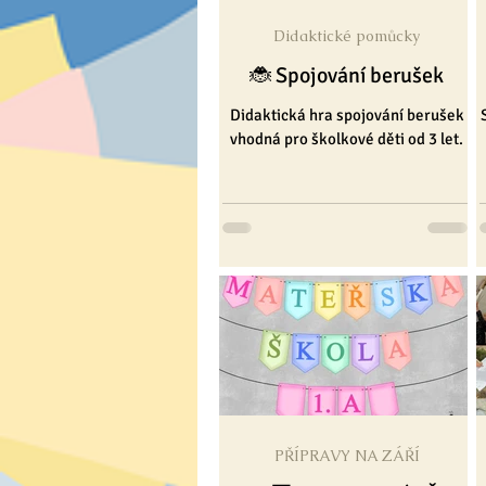
Didaktické pomůcky
BLOG
Tvoření
Pro dospě
🐞 Spojování berušek
Didaktická hra spojování berušek
vhodná pro školkové děti od 3 let.
PŘÍPRAVY NA ZÁŘÍ