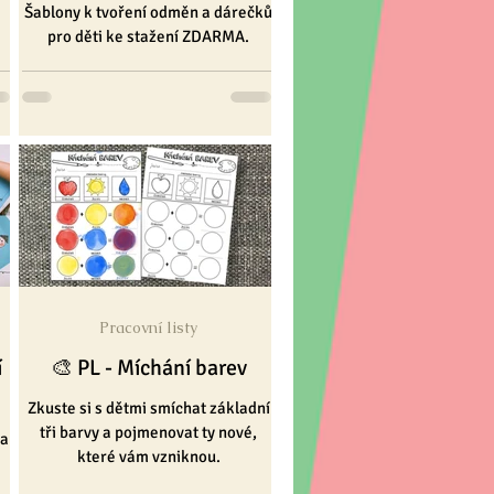
Šablony k tvoření odměn a dárečků
pro děti ke stažení ZDARMA.
Pracovní listy
í
🎨 PL - Míchání barev
Zkuste si s dětmi smíchat základní
tři barvy a pojmenovat ty nové,
na
které vám vzniknou.