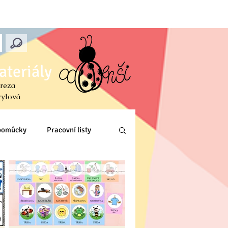
ateriály
reza
rylová
 pomůcky
Pracovní listy
L, Z)
Anglický jazyk
 & křížovky
SLOVENSKY