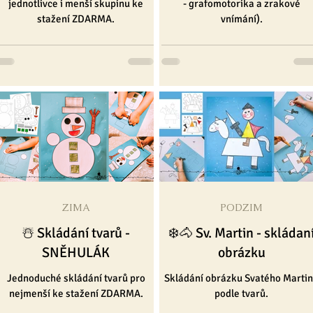
jednotlivce i menší skupinu ke
- grafomotorika a zrakové
stažení ZDARMA.
vnímání).
ZIMA
PODZIM
☃️ Skládání tvarů -
❄️🐴 Sv. Martin - skládan
SNĚHULÁK
obrázku
Jednoduché skládání tvarů pro
Skládání obrázku Svatého Marti
nejmenší ke stažení ZDARMA.
podle tvarů.