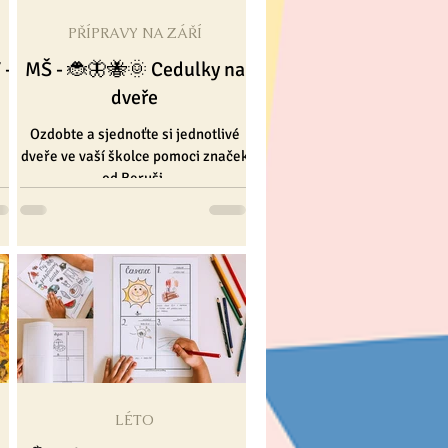
PŘÍPRAVY NA ZÁŘÍ
 a Vánoce ❄
 -
MŠ - 🐞🦋🐝🌞 Cedulky na
dveře
Ozdobte a sjednoťte si jednotlivé
dveře ve vaší školce pomoci značek
od Beruši.
LÉTO