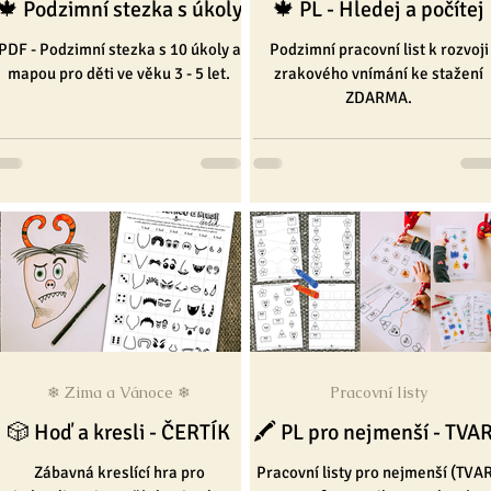
🍁 Podzimní stezka s úkoly
🍁 PL - Hledej a počítej
PDF - Podzimní stezka s 10 úkoly a
Podzimní pracovní list k rozvoji
mapou pro děti ve věku 3 - 5 let.
zrakového vnímání ke stažení
ZDARMA.
❄ Zima a Vánoce ❄
Pracovní listy
🎲 Hoď a kresli - ČERTÍK
🖍 PL pro nejmenší - TVA
Zábavná kreslící hra pro
Pracovní listy pro nejmenší (TVA