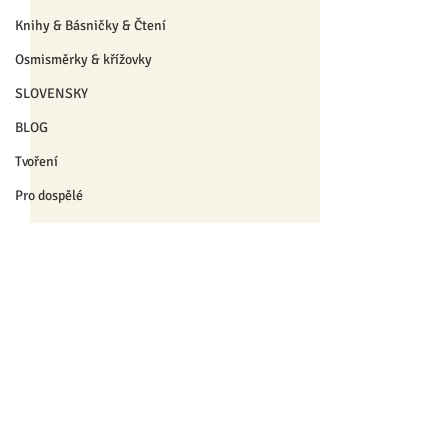
Knihy & Básničky & Čtení
Osmisměrky & křížovky
SLOVENSKY
BLOG
Tvoření
Pro dospělé
Pro pedagogy
Pro nejmenší
Výrobky
❄ Zima a Vánoce ❄
Komentáře