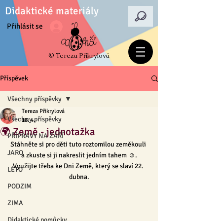
Didaktické materiály
Přihlásit se
© Tereza Přikrylová
Příspěvek
Všechny příspěvky
Tereza Přikrylová
Všechny příspěvky
18. 4.
🌍 Země - jednotažka
PŘÍPRAVY NA ZÁŘÍ
Stáhněte si pro děti tuto roztomilou zeměkouli 
JARO
a zkuste si ji nakreslit jedním tahem ☺︎.
Využijte třeba ke Dni Země, který se slaví 22. 
LÉTO
dubna.
PODZIM
ZIMA
Didaktické pomůcky