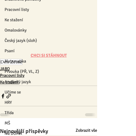
Pracovní listy
Ke stažení
Omalovánky
Český jazyk (sloh)
Psaní
CHCI SI STÁHNOUT
Matematika
Den Země
JARO
Prvouka (PŘ, VL, Z)
Pracovní listy
Anglický jazyk
Ke stažení
Učíme se
HRY
Třída
MŠ
Nejnovější příspěvky
Zobrazit vše
Na DOMA