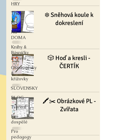
HRY
Třída
❄️ Sněhová koule k
dokreslení
MŠ
Na
DOMA
Knihy &
Básničky
🎲 Hoď a kresli -
& Čtení
ČERTÍK
Osmisměrky
&
křížovky
SLOVENSKY
BLOG
🖍✂️ Obrázkové PL -
Tvoření
Zvířata
Pro
dospělé
Pro
pedagogy