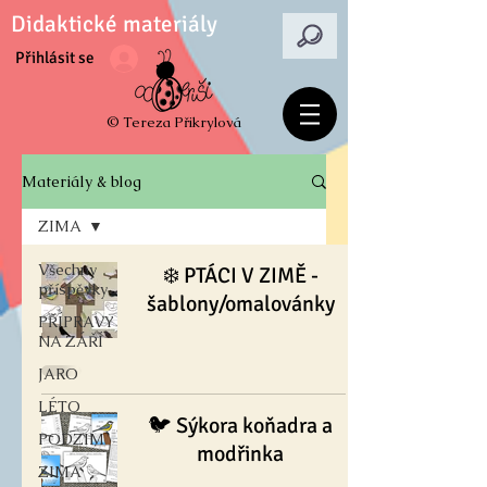
Didaktické materiály
Přihlásit se
© Tereza Přikrylová
Materiály & blog
ZIMA
Všechny
❄️ PTÁCI V ZIMĚ -
příspěvky
šablony/omalovánky
PŘÍPRAVY
NA ZÁŘÍ
JARO
LÉTO
🐦 Sýkora koňadra a
PODZIM
modřinka
ZIMA