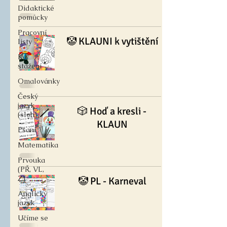
Didaktické
pomůcky
Pracovní
🤡 KLAUNI k vytištění
listy
Ke
stažení
Omalovánky
Český
jazyk
🎲 Hoď a kresli -
(sloh)
KLAUN
Psaní
Matematika
Prvouka
(PŘ, VL,
Z)
🤡 PL - Karneval
Anglický
jazyk
Učíme se