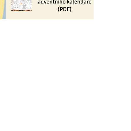
adventního kalendáře
(PDF)
💌 Zamilovaná přání s
chybkou
PL - Masopust
🐧 Polární zvířata