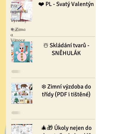
❤️ PL - Svatý Valentýn
Pro
nejmenší
Výrobky
❄ Zima
a
Vánoce
☃️ Skládání tvarů -
❄
SNĚHULÁK
❄️ Zimní výzdoba do
třídy (PDF i tištěné)
🎄🎁 Úkoly nejen do