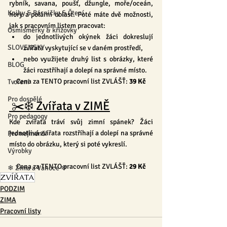
rybník, savana, poušť, džungle, moře/oceán, 
Knihy & Básničky & Čtení
hory a polární oblast. Poté máte dvě možnosti, 
jak s pracovním listem pracovat:
Osmisměrky & křížovky
do jednotlivých okýnek žáci dokreslují 
SLOVENSKY
zvířata vyskytující se v daném prostředí,
nebo využijete druhý list s obrázky, které 
BLOG
žáci rozstříhají a dolepí na správné místo.
Cena za TENTO pracovní list ZVLÁŠŤ: 
39 Kč
Tvoření
Pro dospělé
 ✂️❄️ Zvířata v ZIMĚ
Pro pedagogy
Kde zvířata tráví svůj zimní spánek? Žáci 
jednotlivá zvířata rozstříhají a dolepí na správné 
Pro nejmenší
místo do obrázku, který si poté vykreslí.
Výrobky
Cena za TENTO pracovní list ZVLÁŠŤ: 
29 Kč
❄ Zima a Vánoce ❄
ZVÍŘATA
PODZIM
ZIMA
Pracovní listy