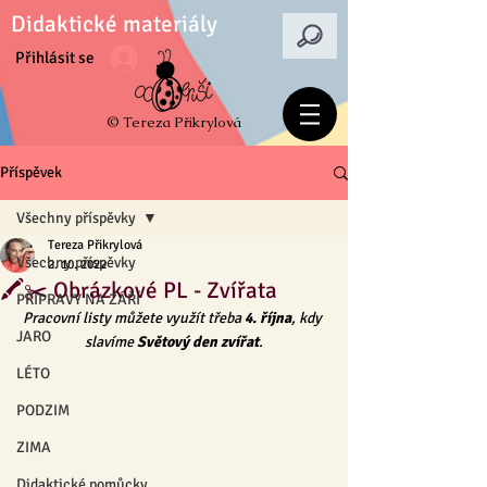
Didaktické materiály
Přihlásit se
© Tereza Přikrylová
Příspěvek
Všechny příspěvky
Tereza Přikrylová
Všechny příspěvky
2. 10. 2022
🖍✂️ Obrázkové PL - Zvířata
PŘÍPRAVY NA ZÁŘÍ
Pracovní listy můžete využít třeba 
4. října
, kdy 
JARO
slavíme 
Světový den zvířat
.
LÉTO
PODZIM
ZIMA
Didaktické pomůcky