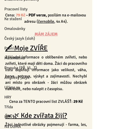
Pracovní listy
Cena: 
79 Kč
 - PDF verze, 
posílám na e-mailovou 
Ke stažení
adresu (
černobíle
, 4x A4).
Omalovánky
MÁM ZÁJEM
Český jazyk (sloh)
🖍 Moje ZVÍŘE
Psaní
Základní informace o oblíbeném zvířeti, nebo 
Matematika
zvířeti, které mají děti doma. Žáci do pracovního 
Prvouka (PŘ, VL, Z)
listu doplňují informace jako velikost, váha, 
barva, potrava, výskyt a zajímavosti. Nechybí 
Anglický jazyk
ani místo pro obrázek - žáci můžou obrázek 
Učíme se
nakreslit, nebo nalepit z časopisu.
HRY
Cena za TENTO pracovní list ZVLÁŠŤ: 
29 Kč
Třída
✂️🌿 Kde zvířata žijí?
MŠ
Žáci jednotlivé obrázky pojmenují - farma, les, 
Na DOMA