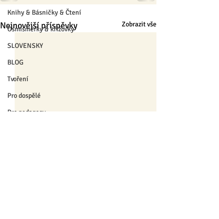
Knihy & Básničky & Čtení
Nejnovější příspěvky
Zobrazit vše
Osmisměrky & křížovky
SLOVENSKY
BLOG
Tvoření
Pro dospělé
Pro pedagogy
Pro nejmenší
Výrobky
❄ Zima a Vánoce ❄