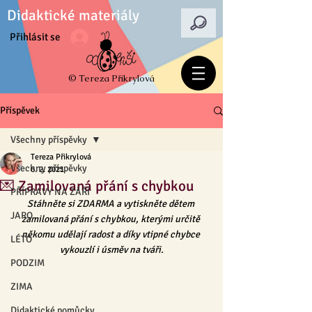
Didaktické materiály
Přihlásit se
© Tereza Přikrylová
Příspěvek
Všechny příspěvky
Tereza Přikrylová
Všechny příspěvky
6. 2. 2021
💌 Zamilovaná přání s chybkou
PŘÍPRAVY NA ZÁŘÍ
Stáhněte si ZDARMA a vytiskněte dětem 
JARO
zamilovaná přání s chybkou, kterými určitě 
někomu udělají radost a díky vtipné chybce 
LÉTO
vykouzlí i úsměv na tváři.
PODZIM
ZIMA
Didaktické pomůcky