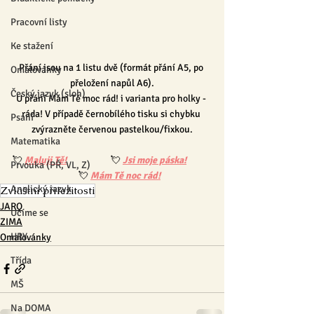
Pracovní listy
Ke stažení
Přání jsou na 1 listu dvě (formát přání A5, po 
Omalovánky
přeložení napůl A6).
Český jazyk (sloh)
U přání Mám Tě moc rád! i varianta pro holky - 
ráda! V případě černobílého tisku si chybku 
Psaní
zvýrazněte červenou pastelkou/fixkou.
Matematika
💘 
Maluji Tě!
💘 
Jsi moje páska!
Prvouka (PŘ, VL, Z)
💘 
Mám Tě noc rád!
Anglický jazyk
Zvláštní příležitosti
JARO
Učíme se
ZIMA
HRY
Omalovánky
Třída
MŠ
Na DOMA