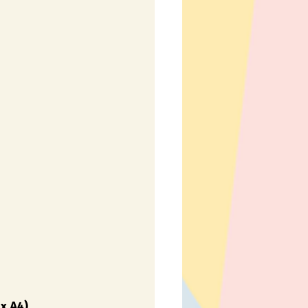
y
Pro nejmenší
x A4)
.