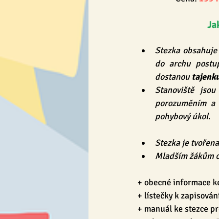
Ja
Stezka obsahuje
do archu postup
dostanou 
tajenk
Stanoviště jsou
porozuměním a z
pohybový úkol.
Stezka je tvořena
Mladším žákům ot
+ obecné informace ke
+ lístečky k zapisová
+ manuál ke stezce pr