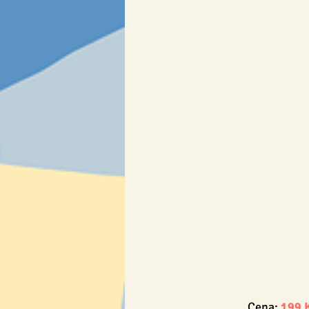
Osmisměrky & křížovky
SLOV
Výrobky
❄ Zima a Vánoce ❄
Cena: 
199 