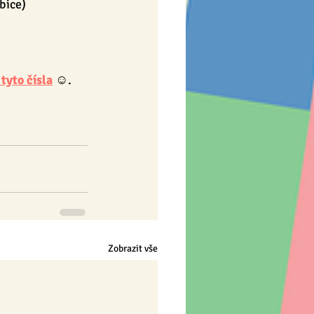
bice)
yto čísla
 ☺.
Zobrazit vše