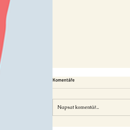
Komentáře
Napsat komentář...
Optický klam - Den Země (PL)