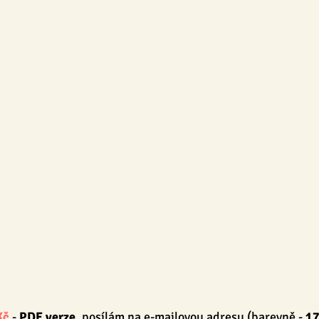
ENSKY
BLOG
Tvoření
Pro dospělé
Pro pedagog
Kč
 - 
PDF verze
, posílám na e-mailovou adresu (
barevně
 - 
17