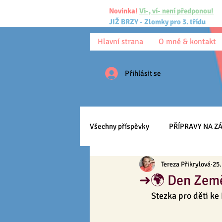
Novinka!
Vi-, ví- není předponou!
JIŽ BRZY - Zlomky pro 3. třídu
Hlavní strana
O mně & kontakt
Přihlásit se
Všechny příspěvky
PŘÍPRAVY NA ZÁ
Tereza Přikrylová
25.
Pracovní listy
Ke stažení
➜🌍 Den Zem
Stezka pro děti ke 
Anglický jazyk
Učíme se