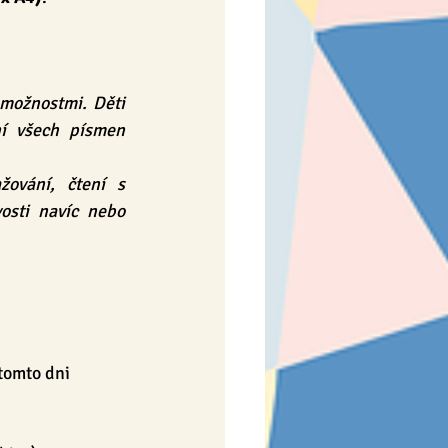
možnostmi. Děti 
í všech písmen 
ování, čtení s 
sti navíc nebo 
 tomto dni