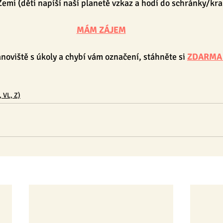
Zemi (děti napíší naší planetě vzkaz a hodí do schránky/kra
MÁM ZÁJEM
noviště s úkoly a chybí vám označení, stáhněte si 
ZDARMA t
 VL, Z)