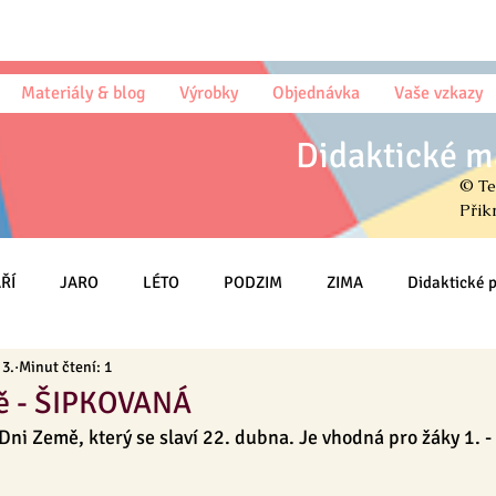
Materiály & blog
Výrobky
Objednávka
Vaše vzkazy
Didaktické m
© Te
Přik
ŘÍ
JARO
LÉTO
PODZIM
ZIMA
Didaktické
 3.
Minut čtení: 1
Omalovánky
Český jazyk (sloh)
Psaní
Matematika
ě - ŠIPKOVANÁ
Dni Země, který se slaví 22. dubna. Je vhodná pro žáky 1. -
HRY
Třída
MŠ
Na DOMA
Knihy & Básničky & Čt