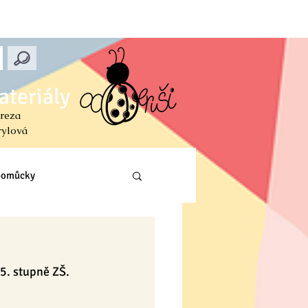
ateriály
reza
rylová
 pomůcky
Prvouka (PŘ, VL, Z)
 5. stupně ZŠ.
ení