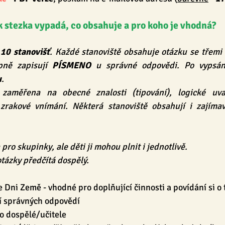
k stezka vypadá, co obsahuje a pro koho je vhodná?
 
10 stanovišť
. Každé stanoviště obsahuje otázku se třemi 
ně zapisují 
PÍSMENO
 u správné odpovědi. Po vypsán
u
.
 zaměřena na obecné znalosti (tipování), logické uvaž
rakové vnímání. Některá stanoviště obsahují i zajímavo
 pro skupinky, ale děti ji mohou plnit i jednotlivě.
ázky předčítá dospělý.
 Dni Země - vhodné pro doplňující činnosti a povídání si o
ní správných odpovědí
o dospělé/učitele