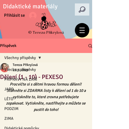
Didaktické materiály
Přihlásit se
© Tereza Přikrylová
Příspěvek
Všechny příspěvky
Tereza Přikrylová
Všechny příspěvky
23. 3. 2021
Dělení (1 - 10) - PEXESO
PŘÍPRAVY NA ZÁŘÍ
Procvičte si s dětmi hravou formou dělení! 
JARO
 Stáhněte si ZDARMA listy k dělení od 1 do 10 a 
vytiskněte to, které zrovna potřebujete 
LÉTO
zopakovat. Vytiskněte, nastříhejte a můžete se 
PODZIM
pustit do toho!
ZIMA
Didaktické pomůcky