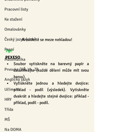
Pracovní listy
Ke stažení
Omalovánky
Český jazyk (sloh)
Kreativitě se meze nekladou!
Psaní
Tip!
PEXESO
Matematika
Soubor vytiskněte na barevný papír a 
Prvouka (PŘ, VL, Z)
zalaminujte (každé dělení může mít svou 
barvu).
Anglický jazyk
Vytiskněte jednou a hledejte dvojice: 
Učíme se
příklad - podíl (výsledek). Vytiskněte 
dvakrát a hledejte stejné dvojice: příklad - 
HRY
příklad, podíl - podíl.
Třída
MŠ
Na DOMA