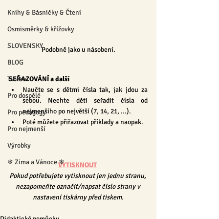
Knihy & Básničky & Čtení
Osmisměrky & křížovky
SLOVENSKY
Podobně jako u násobení.
BLOG
Tvoření
SEŘAZOVÁNÍ a další
Naučte se s dětmi čísla tak, jak jdou za 
Pro dospělé
sebou. Nechte děti seřadit čísla od 
nejmenšího po největší (7, 14, 21, ...).
Pro pedagogy
Poté můžete přiřazovat příklady a naopak.
Pro nejmenší
Výrobky
❄ Zima a Vánoce ❄
VYTISKNOUT
Pokud potřebujete vytisknout jen jednu stranu, 
nezapomeňte označit/napsat číslo strany v 
nastavení tiskárny před tiskem.
Didaktické pomůcky