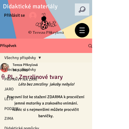
Didaktické materiály
Přihlásit se
© Tereza Přikrylová
Příspěvek
Všechny příspěvky
Tereza Přikrylová
Všechny příspěvky
16. 6. 2020
🍦 PL - Zmrzlinové tvary
PŘÍPRAVY NA ZÁŘÍ
Léto bez zmrzliny  jakoby nebylo!
JARO
Pracovní list ke stažení ZDARMA k procvičení 
LÉTO
jemné motoriky a zrakového vnímání.
PODZIM
Navíc si s nejmenšími můžete procvičit 
barvičky.
ZIMA
Didaktické pomůcky