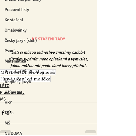
Pracovní listy
Ke stažení
Omalovánky
KE STAŽENÍ TADY
Český jazyk (sloh)
Psaní
Děti si můžou jednotlivé zmrzliny ozdobit 
různým sypáním nebo oplatkami a vymyslet, 
Matematika
jakou můžou mít podle dané barvy příchuť.
Prvouka (PŘ, VL, Z)
MATERIÁLY pro nejmenší
Hravé učení od malička
Anglický jazyk
LÉTO
Učíme se
Pracovní listy
MŠ
HRY
Třída
MŠ
Na DOMA