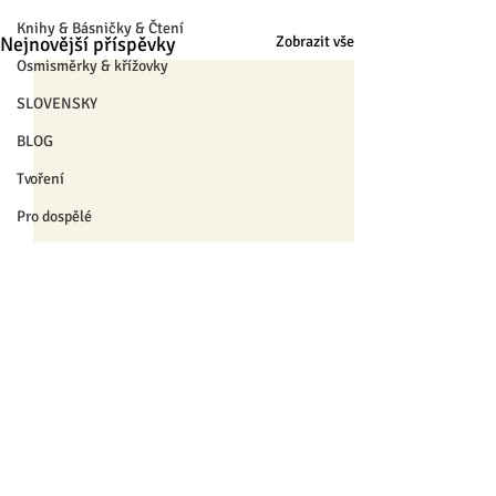
Knihy & Básničky & Čtení
Nejnovější příspěvky
Zobrazit vše
Osmisměrky & křížovky
SLOVENSKY
BLOG
Tvoření
Pro dospělé
Pro pedagogy
Pro nejmenší
Výrobky
❄ Zima a Vánoce ❄