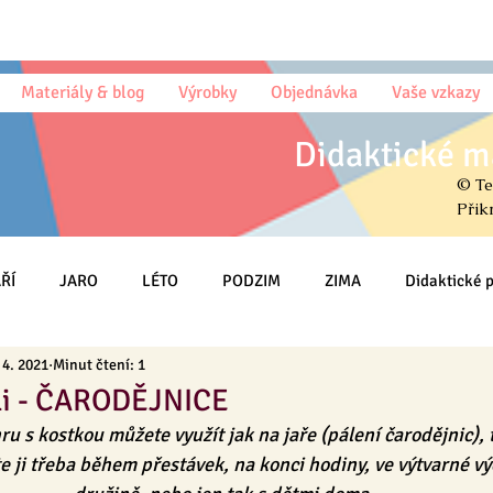
Materiály & blog
Výrobky
Objednávka
Vaše vzkazy
Didaktické m
© Te
Přik
ŘÍ
JARO
LÉTO
PODZIM
ZIMA
Didaktické
 4. 2021
Minut čtení: 1
Omalovánky
Český jazyk (sloh)
Psaní
Matematika
sli - ČARODĚJNICE
ru s kostkou můžete využít jak na jaře (pálení čarodějnic),
HRY
Třída
MŠ
Na DOMA
Knihy & Básničky & Čt
e ji třeba během přestávek, na konci hodiny, ve výtvarné vý