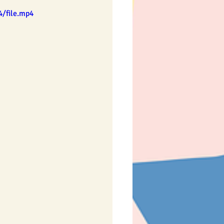
4/file.mp4
y
Pro nejmenší