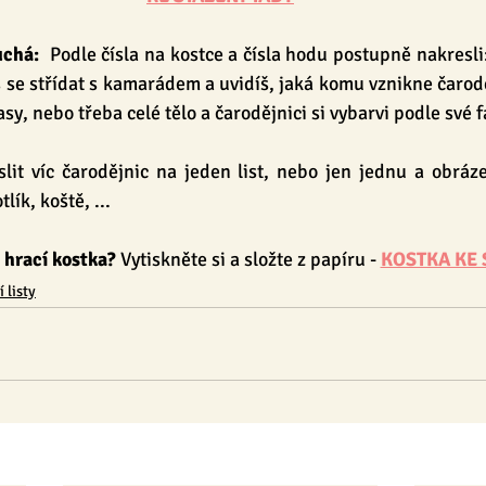
uchá:
  Podle čísla na kostce a čísla hodu postupně nakresli:
š se střídat s kamarádem a uvidíš, jaká komu vznikne čarod
asy, nebo třeba celé tělo a čarodějnici si vybarvi podle své 
lit víc čarodějnic na jeden list, nebo jen jednu a obrázek
lík, koště, ...
hrací kostka? 
Vytiskněte si a složte z papíru - 
KOSTKA KE 
 listy