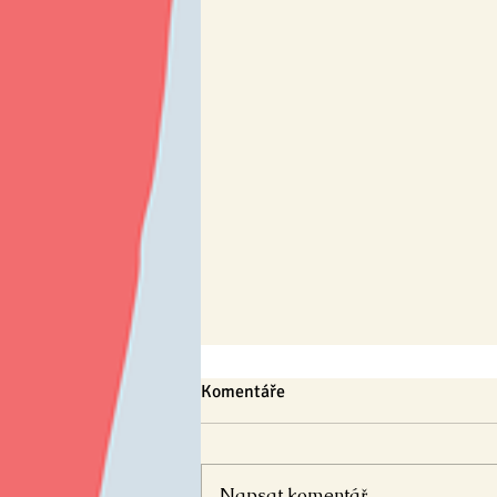
Komentáře
Napsat komentář...