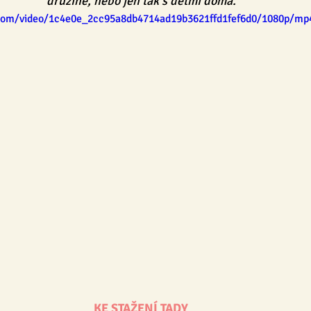
družině, nebo jen tak s dětmi doma.
c.com/video/1c4e0e_2cc95a8db4714ad19b3621ffd1fef6d0/1080p/mp
ENSKY
BLOG
Tvoření
Pro dospělé
Pro pedagog
KE STAŽENÍ TADY