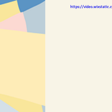
https://video.wixstati
Osmisměrky & křížovky
SLOV
Výrobky
❄ Zima a Vánoce ❄