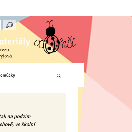
ateriály
reza
rylová
 pomůcky
Prvouka (PŘ, VL, Z)
 tak na podzim 
ení
chově, ve školní 