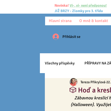
Novinka!
Vi-, ví- není předponou!
JIŽ BRZY - Zlomky pro 3. třídu
Hlavní strana
O mně & kontakt
Přihlásit se
Všechny příspěvky
PŘÍPRAVY NA ZÁ
Tereza Přikrylová
22.
Pracovní listy
Ke stažení
🎲 Hoď a kre
Zábavnou kreslící h
Anglický jazyk
Učíme se
(Halloween). Využijet