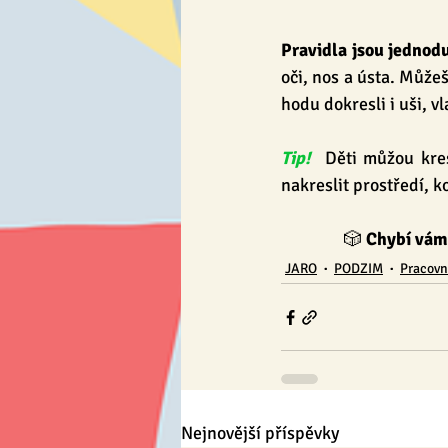
Pravidla jsou jednod
oči, nos a ústa. Může
hodu dokresli i uši, vl
Tip!  
Děti můžou kres
nakreslit prostředí, kot
🎲 
Chybí vám 
JARO
PODZIM
Pracovní
Nejnovější příspěvky