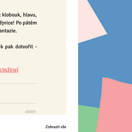
 klobouk, hlavu, 
ějnice! Po pátém 
fantazie.
 pak dotvořit - 
STAŽENÍ
Zobrazit vše