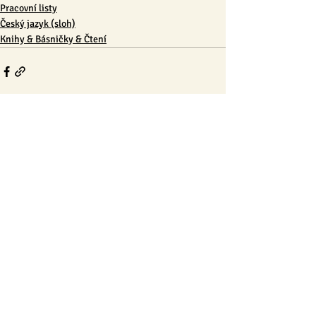
Pracovní listy
Český jazyk (sloh)
Knihy & Básničky & Čtení
Nejnovější příspěvky
Zobrazit vše