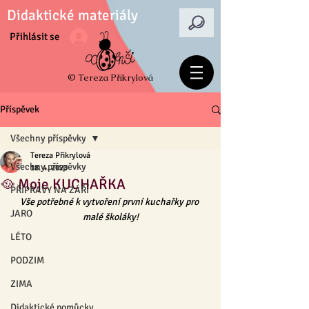
Didaktické materiály
Přihlásit se
© Tereza Přikrylová
Příspěvek
Všechny příspěvky
Tereza Přikrylová
Všechny příspěvky
18. 4. 2023
🥘 Moje KUCHAŘKA
PŘÍPRAVY NA ZÁŘÍ
Vše potřebné k vytvoření první kuchařky pro 
JARO
malé školáky!
LÉTO
PODZIM
ZIMA
Didaktické pomůcky