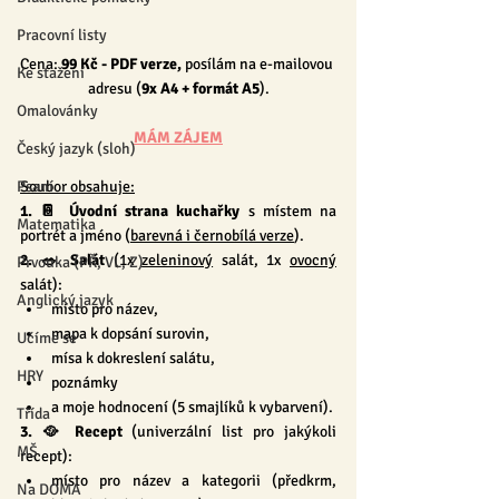
Pracovní listy
Cena: 
99 Kč
 - PDF verze, 
posílám na e-mailovou 
Ke stažení
adresu (
9x A4 + formát A5
).
Omalovánky
MÁM ZÁJEM
Český jazyk (sloh)
Psaní
Soubor obsahuje:
1. 📔 Úvodní strana kuchařky
 s místem na 
Matematika
portrét a jméno (
barevná i černobílá verze
).
2. 🥗 Salát 
(1x 
zeleninový
 salát, 1x 
ovocný
Prvouka (PŘ, VL, Z)
salát):
Anglický jazyk
místo pro název,
mapa k dopsání surovin,
Učíme se
mísa k dokreslení salátu,
HRY
poznámky
a moje hodnocení (5 smajlíků k vybarvení).
Třída
3. 🥘 Recept 
(univerzální list pro jakýkoli 
MŠ
recept):
místo pro název a kategorii (předkrm, 
Na DOMA