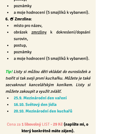
poznámky
a moje hodnocení (5 smajlíků k vybarvení).
6. 🍧 Zmrzlina
:
místo pro název,
obrázek 
zmrzliny
 k dokreslení/dopsání 
surovin,
postup,
poznámky
a moje hodnocení (5 smajlíků k vybarvení).
Tip! 
Listy si můžou děti vkládat do eurosložek a 
tvořit si tak svoji první kuchařku. Můžete je také 
secvaknout kancelářským koníkem. Listy si 
můžete zakoupit a využít zvlášť. 
25.9. Mezinárodní den vaření
16.10. Světový den jídla
20.10. Mezinárodní den kuchařů
Cena za 
1 libovolný
 LIST
 - 29 Kč 
(napište mi, o 
který konkrétně máte zájem).