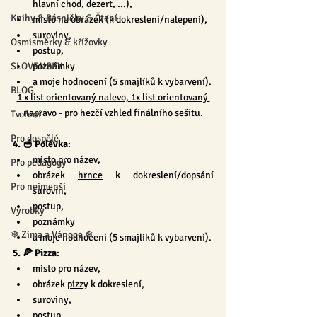
hlavní chod, dezert, ...),
Knihy & Básničky & Čtení
místo na obrázek (k dokreslení/nalepení),
suroviny,
Osmisměrky & křížovky
postup,
SLOVENSKY
poznámky
a moje hodnocení (5 smajlíků k vybarvení).
BLOG
1 x list orientovaný nalevo, 1x list orientovaný 
napravo - pro hezčí vzhled finálního sešitu.
Tvoření
Pro dospělé
4. 🥣 Polévka
:
místo pro název,
Pro pedagogy
obrázek 
hrnce
 k dokreslení/dopsání 
Pro nejmenší
surovin,
postup,
Výrobky
poznámky
❄ Zima a Vánoce ❄
a moje hodnocení (5 smajlíků k vybarvení).
5. 🍕 Pizza
:
místo pro název,
obrázek 
pizzy
 k dokreslení,
suroviny,
postup,