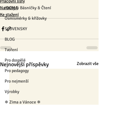
Pracovní listy
Na DOMA
Knihy & Básničky & Čtení
Ke stažení
Osmisměrky & křížovky
SLOVENSKY
BLOG
Tvoření
Pro dospělé
Nejnovější příspěvky
Zobrazit vše
Pro pedagogy
Pro nejmenší
Výrobky
❄ Zima a Vánoce ❄