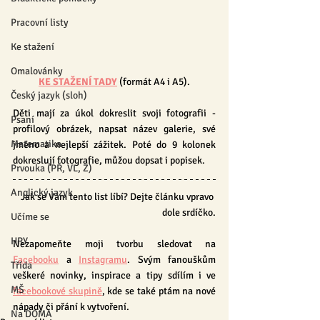
Pracovní listy
Ke stažení
Omalovánky
KE STAŽENÍ TADY
 (formát A4 i A5).
Český jazyk (sloh)
Děti mají za úkol dokreslit svoji fotografii - 
Psaní
profilový obrázek, napsat název galerie, své 
Matematika
jméno a nejlepší zážitek. Poté do 9 kolonek 
dokreslují fotografie, můžou dopsat i popisek.
Prvouka (PŘ, VL, Z)
Anglický jazyk
Jak se Vám tento list líbí? Dejte článku vpravo 
dole srdíčko.
Učíme se
HRY
Nezapomeňte moji tvorbu sledovat na 
Facebooku
 a 
Instagramu
. Svým fanouškům 
Třída
veškeré novinky, inspirace a tipy sdílím i ve 
MŠ
facebookové skupině
, kde se také ptám na nové 
nápady či přání k vytvoření.
Na DOMA