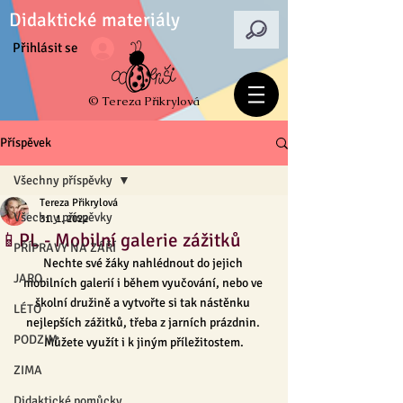
Didaktické materiály
Přihlásit se
© Tereza Přikrylová
Příspěvek
Všechny příspěvky
Tereza Přikrylová
Všechny příspěvky
31. 1. 2022
📱PL - Mobilní galerie zážitků
PŘÍPRAVY NA ZÁŘÍ
Nechte své žáky nahlédnout do jejich 
JARO
mobilních galerií i během vyučování, nebo ve 
školní družině a vytvořte si tak nástěnku 
LÉTO
nejlepších zážitků, třeba z jarních prázdnin. 
PODZIM
Můžete využít i k jiným příležitostem.
ZIMA
Didaktické pomůcky