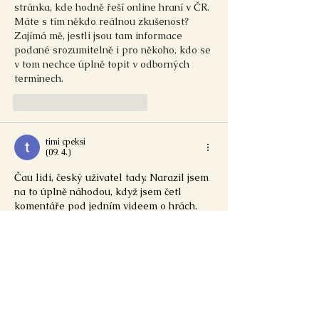
stránka, kde hodně řeší online hraní v ČR. 
Máte s tím někdo reálnou zkušenost? 
Zajímá mě, jestli jsou tam informace 
podané srozumitelně i pro někoho, kdo se 
v tom nechce úplně topit v odborných 
termínech.
To se mi líbí
Reagovat
timi cpeksi
(09. 4.)
Čau lidi, český uživatel tady. Narazil jsem 
na to úplně náhodou, když jsem četl 
komentáře pod jedním videem o hrách. 
Jeden z komentujících zmínil zkušenost, 
což mě přivedlo na 
https://dinodrop.cz/
. 
Co mě bavilo, byla rozmanitost her a jejich 
svižné tempo. Nejdřív jsem prohrával, ale 
nevzdal jsem to a nakonec se mi podařilo 
chytnout lepší sérii.
To se mi líbí
Reagovat