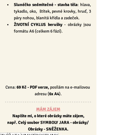
Slunéčko sedmitečné - stavba těla
:
hlava, 
tykadlo, oko,  štítek, pevné krovky, hruď, 3 
páry nohou, blanitá křídla a zadeček.
ŽIVOTNÍ CYKLUS berušky 
- obrázky jsou 
formátu A6 (celkem 6 fází).
Cena: 
69 Kč 
- PDF verze, 
posílám na e-mailovou 
adresu (
6x A4
).
MÁM ZÁJEM
Napište mi, o které obrázky máte zájem,
např. Celý soubor SYMBOLY JARA - obrázky/ 
Obrázky - SNĚŽENKA.