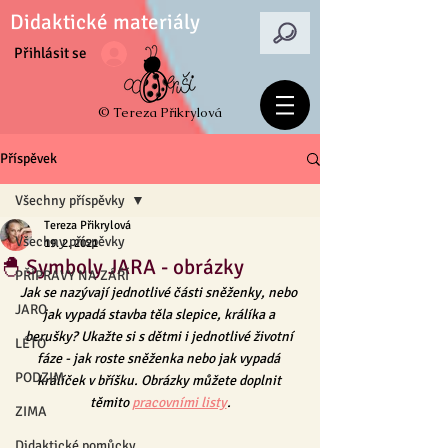
Didaktické materiály
Přihlásit se
© Tereza Přikrylová
Příspěvek
Všechny příspěvky
Tereza Přikrylová
Všechny příspěvky
19. 2. 2021
🐣 Symboly JARA - obrázky
PŘÍPRAVY NA ZÁŘÍ
Jak se nazývají jednotlivé části sněženky, nebo 
JARO
jak vypadá stavba těla slepice, králíka a 
berušky? Ukažte si s dětmi i jednotlivé životní 
LÉTO
fáze - jak roste sněženka nebo jak vypadá 
PODZIM
králíček v bříšku. Obrázky můžete doplnit 
těmito 
pracovními listy
.
ZIMA
Didaktické pomůcky