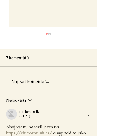
7 komentářů
Pranostiky JARO
Napsat komentář...
🐣 Symboly JARA - pracovní
listy
Nejnovější
michek polk
(21. 5.)
Ahoj všem, narazil jsem na 
https://chickenrush.cz/
 a vypadá to jako 