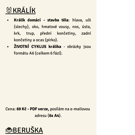
🐰KRÁLÍK
Králík domácí - stavba těla
:
hlava, uši 
(slechy), oko, hmatové vousy, nos, ústa, 
krk, trup, přední končetiny, zadní 
končetiny a ocas (pírko).
ŽIVOTNÍ CYKLUS králíka 
- obrázky jsou 
formátu A6 (celkem 6 fází).
Cena: 
69 Kč 
- PDF verze, 
posílám na e-mailovou 
adresu (
6x A4
).
🐞BERUŠKA