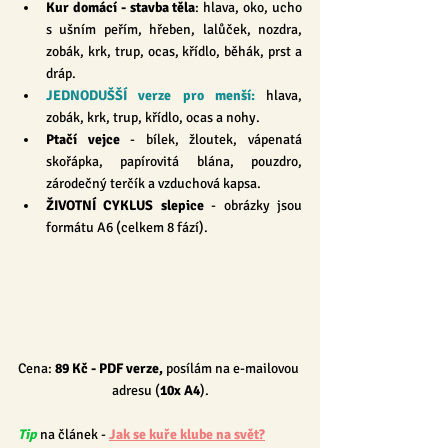
Kur domácí - stavba těla
:
hlava, oko, ucho 
s ušním peřím, hřeben, lalůček, nozdra, 
zobák, krk, trup, ocas, křídlo, běhák, prst a 
dráp.
JEDNODUŠŠÍ verze pro menší:
 hlava, 
zobák, krk, trup, křídlo, ocas a nohy.
Ptačí vejce
 - bílek, žloutek, vápenatá 
skořápka, papírovitá blána, pouzdro, 
zárodečný terčík a vzduchová kapsa.
ŽIVOTNÍ CYKLUS slepice 
- obrázky jsou 
formátu A6 (celkem 8 fází).
Cena: 
89 Kč
 - PDF verze, 
posílám na e-mailovou 
adresu (
10x A4
).
Tip
 na článek - 
Jak se kuře klube na svět?