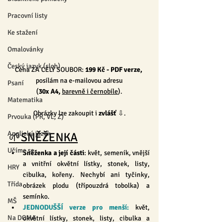
Pracovní listy
Ke stažení
Omalovánky
Český jazyk (sloh)
Cena ZA CELÝ SOUBOR: 
199 Kč
 - PDF verze, 
posílám na e-mailovou adresu
Psaní
(
30x A4, 
barevně i černobíle
).
Matematika
Obrázky lze zakoupit i 
zvlášť
 ⇩.
Prvouka (PŘ, VL, Z)
Anglický jazyk
🌱SNĚŽENKA
Učíme se
Sněženka a její části
: květ, semeník, vnější 
a vnitřní okvětní lístky, stonek, listy, 
HRY
cibulka, kořeny. Nechybí ani tyčinky, 
Třída
obrázek plodu (třípouzdrá tobolka) a 
semínko.
MŠ
JEDNODUŠŠÍ verze pro menší:
 květ, 
Na DOMA
okvětní lístky, stonek, listy, cibulka a 