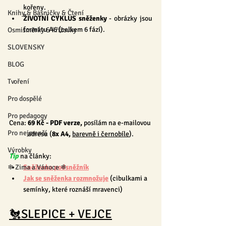
kořeny.
Knihy & Básničky & Čtení
ŽIVOTNÍ CYKLUS sněženky 
- obrázky jsou 
formátu A6 (celkem 6 fází).
Osmisměrky & křížovky
SLOVENSKY
BLOG
Tvoření
Pro dospělé
Pro pedagogy
Cena: 
69 Kč
 - PDF verze, 
posílám na e-mailovou 
Pro nejmenší
adresu (
8x A4, 
barevně i černobíle
).
Výrobky
Tip
 na články:
❄ Zima a Vánoce ❄
Sněženka podsněžník
Jak se sněženka rozmnožuje
 (cibulkami a 
semínky, které roznáší mravenci)
🐔SLEPICE + VEJCE