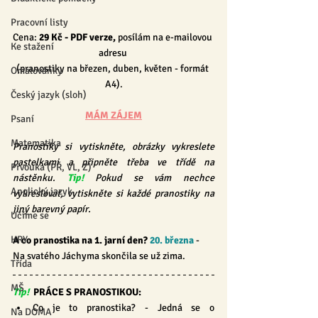
Pracovní listy
Cena: 
29 Kč
 - PDF verze, 
posílám na e-mailovou 
Ke stažení
adresu 
(pranostiky na březen, duben, květen - formát 
Omalovánky
A4).
Český jazyk (sloh)
MÁM ZÁJEM
Psaní
Matematika
Pranostiky si vytiskněte, obrázky vykreslete 
pastelkami a připněte třeba ve třídě na 
Prvouka (PŘ, VL, Z)
nástěnku. 
Tip!
Pokud se vám nechce 
Anglický jazyk
vykreslovat, vytiskněte si každé pranostiky na 
jiný barevný papír.
Učíme se
HRY
A co pranostika na 1. jarní den? 
20. března
 -   
Na svatého Jáchyma skončila se už zima.
Třída
MŠ
Tip!
PRÁCE S PRANOSTIKOU:
Co je to pranostika? - Jedná se o 
Na DOMA