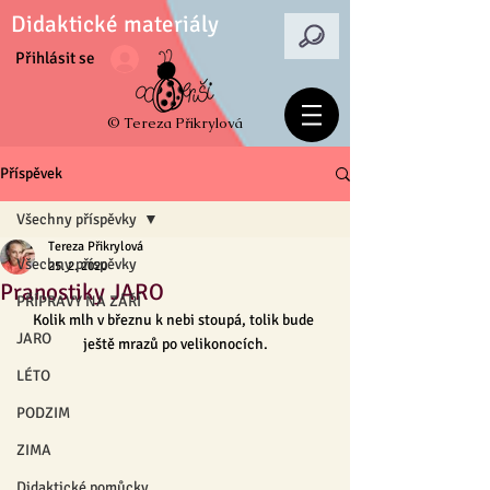
Didaktické materiály
Přihlásit se
© Tereza Přikrylová
Příspěvek
Všechny příspěvky
Tereza Přikrylová
Všechny příspěvky
25. 2. 2020
Pranostiky JARO
PŘÍPRAVY NA ZÁŘÍ
Kolik mlh v březnu k nebi stoupá, tolik bude 
JARO
ještě mrazů po velikonocích.
LÉTO
PODZIM
ZIMA
Didaktické pomůcky