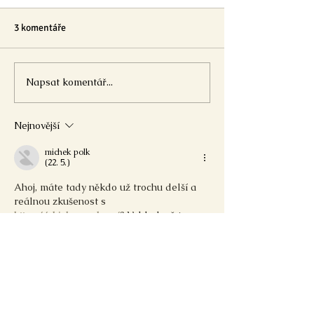
3 komentáře
🌍 Země - jednotažka
Napsat komentář...
➜🌍 Den Země -
ŠIPKOVANÁ
Nejnovější
michek polk
(22. 5.)
Ahoj, máte tady někdo už trochu delší a 
reálnou zkušenost s 
https://chickenrush.cz/
? Vzhledově ta 
stránka působí celkem fajn, ale zajímalo 
by mě, jak u nich třeba funguje zákaznická 
podpora, když člověk něčemu nerozumí 
nebo potřebuje s něčím rychle poradit. 
Funguje to tam bez problémů?