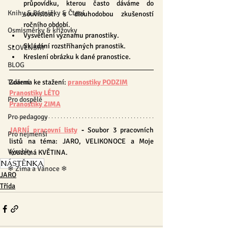
průpovídku, kterou často dáváme do 
Knihy & Básničky & Čtení
souvislosti s dlouhodobou zkušeností 
ročního období.
Osmisměrky & křížovky
Vysvětlení významu pranostiky.
Skládání rozstříhaných pranostik.
SLOVENSKY
Kreslení obrázku k dané pranostice.
BLOG
Zdarma ke stažení: 
pranostiky PODZIM
Tvoření
Pranostiky LÉTO
Pro dospělé
Pranostiky ZIMA
Pro pedagogy
JARNÍ pracovní listy
 - 
Soubor 3 pracovních 
Pro nejmenší
listů na téma: JARO, VELIKONOCE a Moje 
Výrobky
kouzelná KVĚTINA.
NÁSTĚNKA
❄ Zima a Vánoce ❄
JARO
Třída