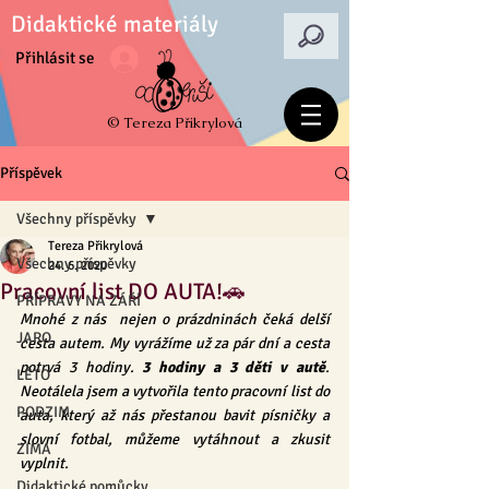
Didaktické materiály
Přihlásit se
© Tereza Přikrylová
Příspěvek
Všechny příspěvky
Tereza Přikrylová
Všechny příspěvky
24. 6. 2020
Pracovní list DO AUTA!🚗
PŘÍPRAVY NA ZÁŘÍ
Mnohé z nás  nejen o prázdninách čeká delší 
JARO
cesta autem. My vyrážíme už za pár dní a cesta 
potrvá 3 hodiny. 
3 hodiny a 3 děti v autě
. 
LÉTO
Neotálela jsem a vytvořila tento pracovní list do 
PODZIM
auta, který až nás přestanou bavit písničky a 
slovní fotbal, můžeme vytáhnout a zkusit 
ZIMA
vyplnit.
Didaktické pomůcky