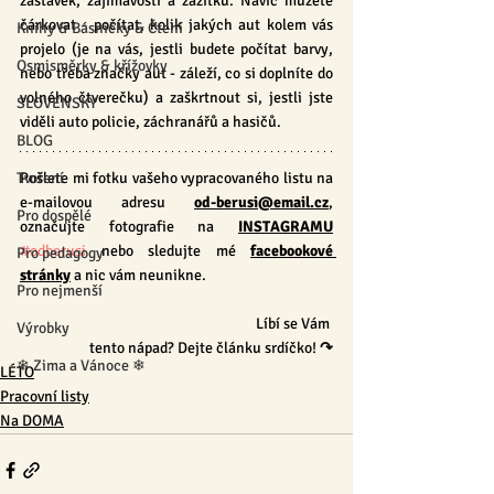
zastávek, zajímavostí a zážitků. Navíc můžete 
čárkovat - počítat, kolik jakých aut kolem vás 
Knihy & Básničky & Čtení
projelo (je na vás, jestli budete počítat barvy, 
Osmisměrky & křížovky
nebo třeba značky aut - záleží, co si doplníte do 
volného čtverečku) a zaškrtnout si, jestli jste 
SLOVENSKY
viděli auto policie, záchranářů a hasičů.
BLOG
Pošlete mi fotku vašeho vypracovaného listu na 
Tvoření
e-mailovou adresu 
od-berusi@email.cz
,
Pro dospělé
označujte fotografie na 
INSTAGRAMU
#odberusi
 nebo sledujte mé 
facebookové 
Pro pedagogy
stránky
 a nic vám neunikne.
Pro nejmenší
                                                                      Líbí se Vám 
Výrobky
tento nápad? Dejte článku srdíčko! 
↷
❄ Zima a Vánoce ❄
LÉTO
Pracovní listy
Na DOMA