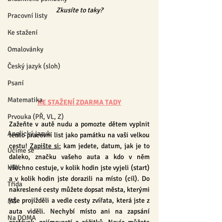
Zkusíte to taky?
Pracovní listy
Ke stažení
Omalovánky
Český jazyk (sloh)
Psaní
Matematika
KE STAŽENÍ ZDARMA TADY
Prvouka (PŘ, VL, Z)
Zažeňte v autě nudu a pomozte dětem vyplnit 
Anglický jazyk
tento pracovní list jako památku na vaši velkou 
cestu! 
Zapište si:
 kam jedete, datum, jak je to 
Učíme se
daleko, značku vašeho auta a kdo v něm 
HRY
všechno cestuje, v kolik hodin jste vyjeli (start) 
a v kolik hodin jste dorazili na místo (cíl). Do 
Třída
nakreslené cesty můžete dopsat města, kterými 
jste projížděli a vedle cesty zvířata, která jste z 
MŠ
auta viděli. Nechybí místo ani na zapsání 
Na DOMA