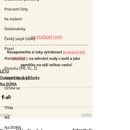
Pracovní listy
Ke stažení
Omalovánky
KE STAŽENÍ TADY
Český jazyk (sloh)
Psaní
Nezapomeňte si taky vytisknout 
pracovní list 
DO AUTA
 na zahnání nudy 
v autě a jako 
Matematika
památku na vaši velkou cestu!
Prvouka (PŘ, VL, Z)
LÉTO
Osmisměrky & křížovky
Anglický jazyk
Na DOMA
Učíme se
HRY
Třída
MŠ
Na DOMA