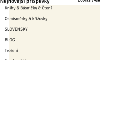
Nejnovější příspěvky
Zobrazit vše
Knihy & Básničky & Čtení
Osmisměrky & křížovky
SLOVENSKY
BLOG
Tvoření
Pro dospělé
Pro pedagogy
Pro nejmenší
Výrobky
❄ Zima a Vánoce ❄
Komentáře