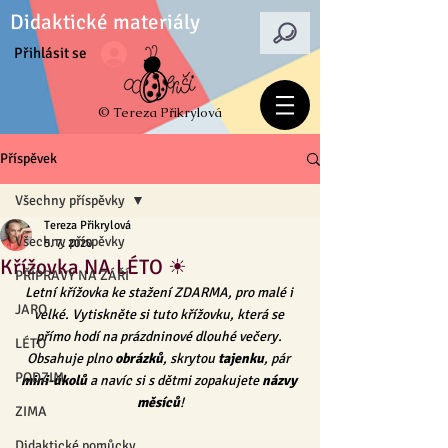
Didaktické materiály
Přihlásit se
© Tereza Přikrylová
Příspěvek
Všechny příspěvky
Tereza Přikrylová
Všechny příspěvky
5. 7. 2020
Křížovka NA LÉTO ☀
PŘÍPRAVY NA ZÁŘÍ
Letní křížovka ke stažení ZDARMA, pro malé i 
JARO
velké. Vytiskněte si tuto křížovku, která se 
přímo hodí na prázdninové dlouhé večery. 
LÉTO
Obsahuje plno 
obrázků
, skrytou 
tajenku
, pár 
PODZIM
mini-úkolů
 a navíc si s dětmi zopakujete 
názvy 
měsíců
!
ZIMA
Didaktické pomůcky