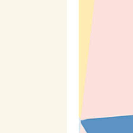
y
Pro nejmenší