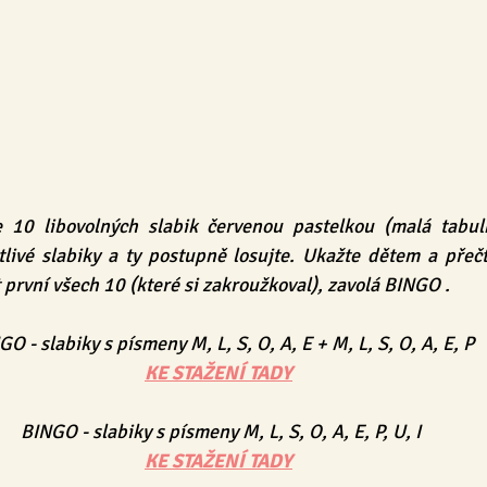
 10 libovolných slabik červenou pastelkou (malá tabulk
tlivé slabiky a ty postupně losujte. Ukažte dětem a přečtě
 první všech 10 (které si zakroužkoval), zavolá BINGO .
O - slabiky s písmeny M, L, S, O, A, E + M, L, S, O, A, E, P
KE STAŽENÍ TADY
BINGO - slabiky s písmeny M, L, S, O, A, E, P, U, I
KE STAŽENÍ TADY