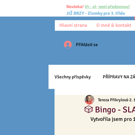
Novinka!
Vi-, ví- není předponou!
JIŽ BRZY - Zlomky pro 3. třídu
Hlavní strana
O mně & kontakt
Přihlásit se
Všechny příspěvky
PŘÍPRAVY NA ZÁ
Tereza Přikrylová
2. 
Pracovní listy
Ke stažení
🎲 Bingo - SL
Vytvořila jsem pro
Anglický jazyk
Učíme se