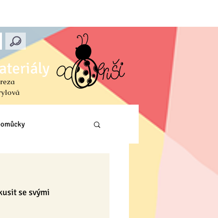
ateriály
reza
rylová
 pomůcky
Prvouka (PŘ, VL, Z)
usit se svými 
ení