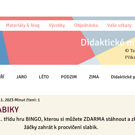
Materiály & blog
Výrobky
Objednávka
Vaše vzkazy
Didaktické m
© Te
Přik
ŘÍ
JARO
LÉTO
PODZIM
ZIMA
Didaktické
11. 2023
Minut čtení: 1
Omalovánky
Český jazyk (sloh)
Psaní
Matematika
ABIKY
 1. třídu hru BINGO, kterou si můžete ZDARMA stáhnout a zk
HRY
Třída
MŠ
Na DOMA
Knihy & Básničky & Čt
žáčky zahrát k procvičení slabik.