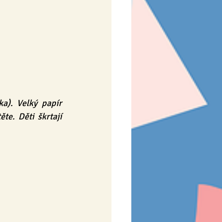
a). Velký papír 
te. Děti škrtají 