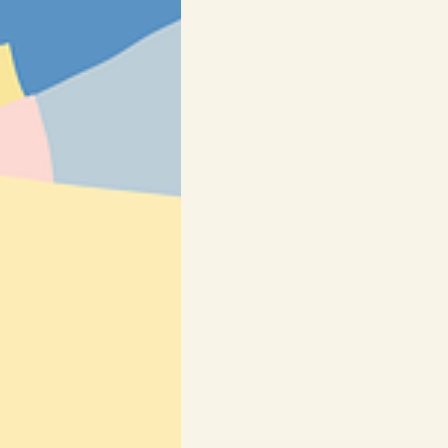
Osmisměrky & křížovky
SLOV
Výrobky
❄ Zima a Vánoce ❄