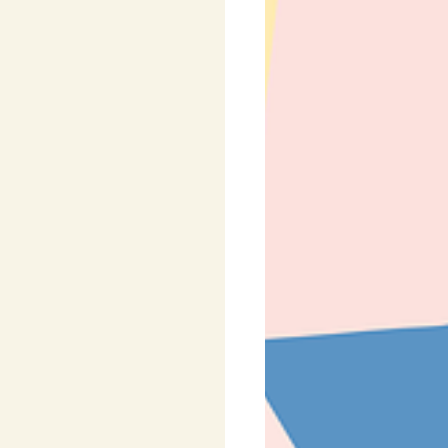
y
Pro nejmenší