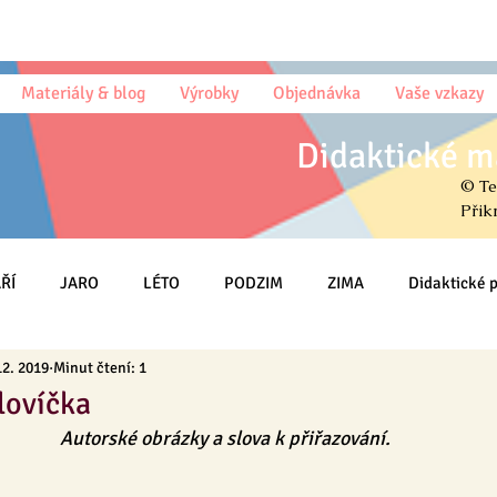
Materiály & blog
Výrobky
Objednávka
Vaše vzkazy
Didaktické m
© Te
Přik
ŘÍ
JARO
LÉTO
PODZIM
ZIMA
Didaktické
12. 2019
Minut čtení: 1
Omalovánky
Český jazyk (sloh)
Psaní
Matematika
lovíčka
Autorské obrázky a slova k přiřazování.
HRY
Třída
MŠ
Na DOMA
Knihy & Básničky & Čt