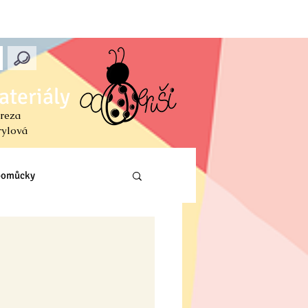
ateriály
reza
rylová
 pomůcky
Prvouka (PŘ, VL, Z)
ení