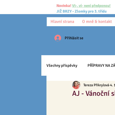
Novinka!
Vi-, ví- není předponou!
JIŽ BRZY - Zlomky pro 3. třídu
Hlavní strana
O mně & kontakt
Přihlásit se
Všechny příspěvky
PŘÍPRAVY NA ZÁ
Tereza Přikrylová
4. 
Pracovní listy
Ke stažení
AJ - Vánoční s
Anglický jazyk
Učíme se