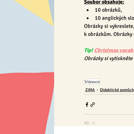
Soubor obsahuje:
10 obrázků,
10 anglických slo
Obrázky si vykreslete,
k obrázkům. Obrázky m
Tip!
Christmas vocab
Obrázky si vytiskněte 
Vánoce
ZIMA
Didaktické pomůc