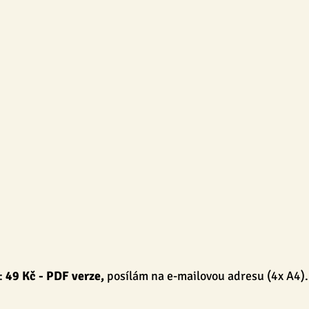
ENSKY
BLOG
Tvoření
Pro dospělé
Pro pedagog
 
49 Kč
 - PDF verze, 
posílám na e-mailovou adresu (4x A4).