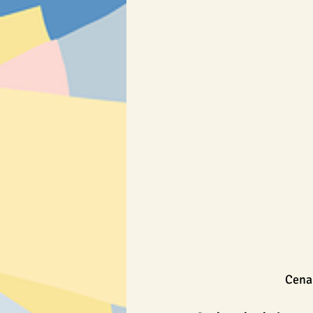
Osmisměrky & křížovky
SLOV
Výrobky
❄ Zima a Vánoce ❄
Cena: