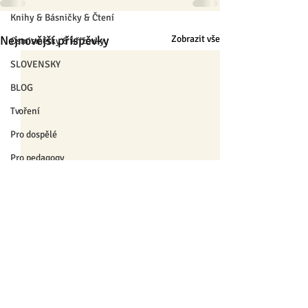
Knihy & Básničky & Čtení
Nejnovější příspěvky
Zobrazit vše
Osmisměrky & křížovky
SLOVENSKY
BLOG
Tvoření
Pro dospělé
Pro pedagogy
Pro nejmenší
Výrobky
❄ Zima a Vánoce ❄