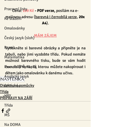
Pracovní listy
Cena: 
199 Kč
 - PDF verze, 
posílám na e-
mailovou adresu (
barevná i černobílá verze
, 
20x 
Ke stažení
A4
).
Omalovánky
MÁM ZÁJEM
Český jazyk (sloh)
Psaní
Vytiskněte si barevné obrázky a připněte je na 
tabuli, nebo jimi vyzdobte třídu. Pokud nemáte 
Matematika
možnost barevného tisku, bude se vám hodit 
černobílá varianta, kterou můžete nakopírovat i 
Prvouka (PŘ, VL, Z)
dětem jako omalovánku k danému učivu.
Anglický jazyk
NÁSTĚNKA
Didaktické pomůcky
Učíme se
Třída
HRY
PŘÍPRAVY NA ZÁŘÍ
Třída
MŠ
Na DOMA