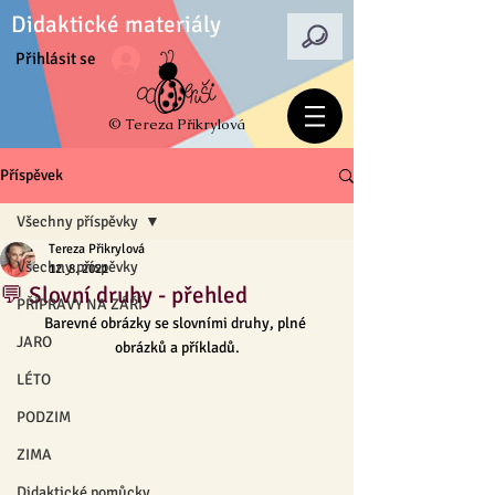
Didaktické materiály
Přihlásit se
© Tereza Přikrylová
Příspěvek
Všechny příspěvky
Tereza Přikrylová
Všechny příspěvky
12. 8. 2021
💬 Slovní druhy - přehled
PŘÍPRAVY NA ZÁŘÍ
Barevné obrázky se slovními druhy, plné 
JARO
obrázků a příkladů.
LÉTO
PODZIM
ZIMA
Didaktické pomůcky