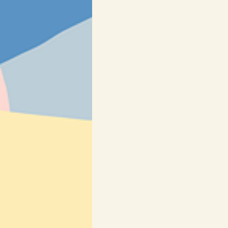
Osmisměrky & křížovky
SLOV
Výrobky
❄ Zima a Vánoce ❄