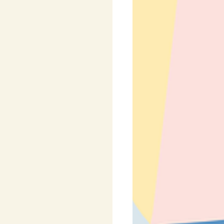
y
Pro nejmenší