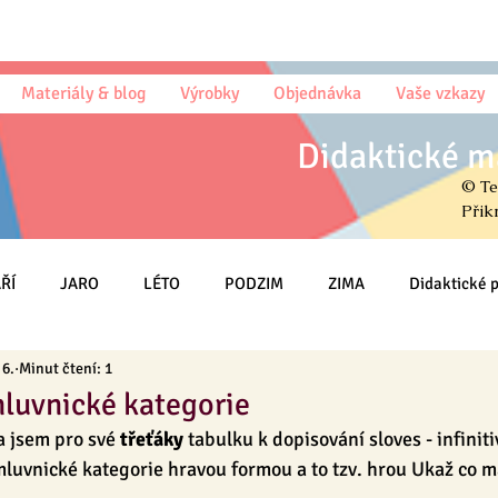
Materiály & blog
Výrobky
Objednávka
Vaše vzkazy
Didaktické m
© Te
Přik
ŘÍ
JARO
LÉTO
PODZIM
ZIMA
Didaktické
 6.
Minut čtení: 1
Omalovánky
Český jazyk (sloh)
Psaní
Matematika
mluvnické kategorie
a jsem pro své 
třeťáky
 tabulku k dopisování sloves - infiniti
HRY
Třída
MŠ
Na DOMA
Knihy & Básničky & Čt
mluvnické kategorie hravou formou a to tzv. hrou Ukaž co 