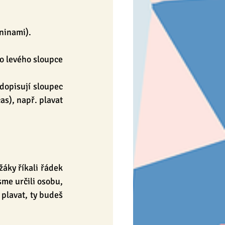
dninami).
do levého sloupce 
opisují sloupec 
s), např. plavat 
áky říkali řádek 
sme určili osobu, 
plavat, ty budeš 