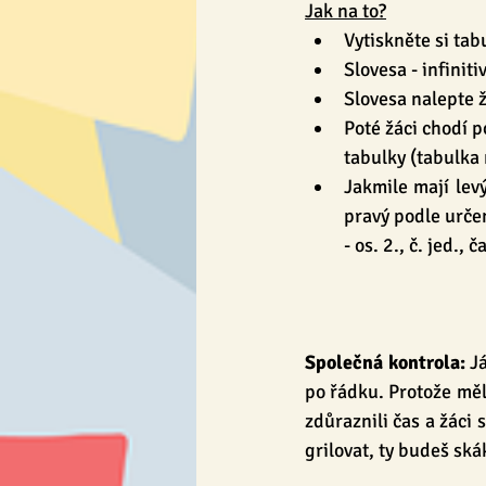
Jak na to?
Vytiskněte si tab
Slovesa - infiniti
Slovesa nalepte 
Poté žáci chodí p
tabulky (tabulka
Jakmile mají lev
pravý podle určen
- os. 2., č. jed., 
Společná kontrola:
 J
po řádku. Protože měli
zdůraznili čas a žáci 
grilovat, ty budeš skáka