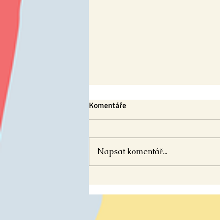
Komentáře
Napsat komentář...
🗓️🌤️ VÝPRODEJ! Tištěný
KALENDÁŘ do třídy