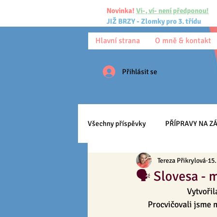
Novinka!
Vi-, ví- není předponou!
JIŽ BRZY - Zlomky pro 3. třídu
Hlavní strana
O mně & kontakt
Přihlásit se
Všechny příspěvky
PŘÍPRAVY NA ZÁ
Tereza Přikrylová
15.
Pracovní listy
Ke stažení
🗣️ Slovesa - 
Vytvořil
Anglický jazyk
Učíme se
Procvičovali jsme 