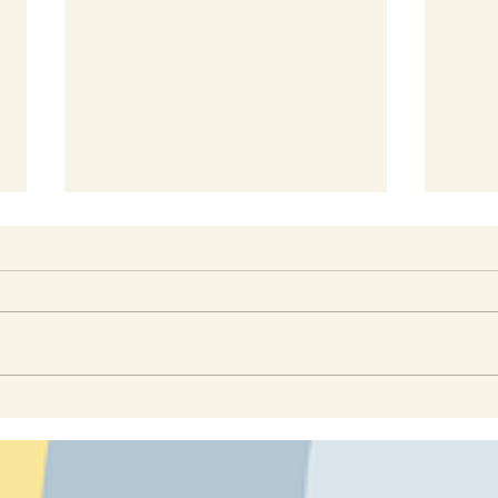
☀♥ P
👩🏼‍🏫 VÝPRODEJ! Tištěná
ABECEDA do třídy