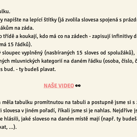
ulku.
vy napište na lepící štítky (já zvolila slovesa spojená s práz
žákům na záda.
o třídě a koukají, kdo má co na zádech - zapisují infinitivy 
 má 15 řádků).
ý sloupec vyplněný (nasbíraných 15 sloves od spolužáků), d
ých mluvnických kategorií na daném řádku (osoba, číslo, ča
čas bud. - ty budeš plavat.
NAŠE VIDEO
 👀
á měla tabulku promítnutou na tabuli a postupně jsme si s ž
 slovesa v jiném pořadí, říkali jsme si je nahlas. Nejdříve j
se hlásili, jaké sloveso na daném místě mají (např. ty budeš 
t, ...).