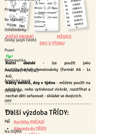
Pracovní listy
Ke stažení
Omalovánky
ROČNÍ OBDOBÍ
MĚSÍCE
Český jazyk (sloh)
DNY V TÝDNU
Psaní
Tip!
Matematika
Roční období
 - lze použít jako 
kartičky/cedulky/omalovánky (formát A6 - 1x 
Prvouka (PŘ, VL, Z)
A4).
Anglický jazyk
Názvy měsíců, dny v týdnu
 - můžete použít na 
nástěnku, nebo vytisknout víckrát, rozstříhat a 
Učíme se
nechat děti seřazovat - skládat ve dvojicích.
HRY
Další výzdoba TŘÍDY:
Třída
MŠ
Kartičky POČASÍ
Abeceda do TŘÍDY
Na DOMA