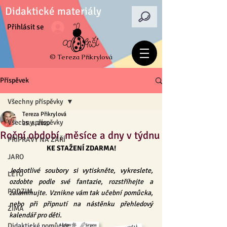
Didaktické materiály
Přihlásit se
© Tereza Přikrylová
Příspěvek
Všechny příspěvky
Tereza Přikrylová
Všechny příspěvky
25. 8. 2020
Roční období, měsíce a dny v týdnu
PŘÍPRAVY NA ZÁŘÍ
KE STAŽENÍ ZDARMA!
JARO
Jednotlivé soubory si vytiskněte, vykreslete, 
LÉTO
ozdobte podle své fantazie, rozstříhejte a 
PODZIM
zalaminujte. Vznikne vám tak učební pomůcka, 
nebo při připnutí na nástěnku přehledový 
ZIMA
kalendář pro děti.
Didaktické pomůcky