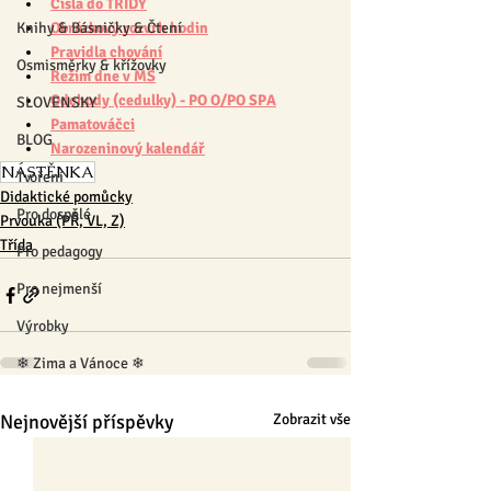
Čísla do TŘÍDY
Knihy & Básničky & Čtení
Obrázkový rozvrh hodin
Pravidla chování
Osmisměrky & křížovky
Režim dne v MŠ
Odchody (cedulky) - PO O/PO SPA
SLOVENSKY
Pamatováčci
BLOG
Narozeninový kalendář
NÁSTĚNKA
Tvoření
Didaktické pomůcky
Pro dospělé
Prvouka (PŘ, VL, Z)
Třída
Pro pedagogy
Pro nejmenší
Výrobky
❄ Zima a Vánoce ❄
Nejnovější příspěvky
Zobrazit vše