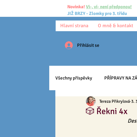
Novinka!
Vi-, ví- není předponou!
JIŽ BRZY - Zlomky pro 3. třídu
Hlavní strana
O mně & kontakt
Přihlásit se
Všechny příspěvky
PŘÍPRAVY NA ZÁ
Tereza Přikrylová
3. 
Pracovní listy
Ke stažení
🎲 Řekni 4x
Des
Anglický jazyk
Učíme se