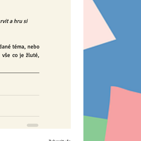
vit a hru si 
 dané téma, nebo 
še co je žluté, 