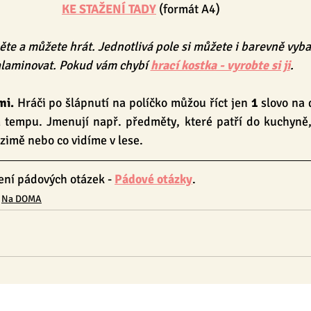
KE STAŽENÍ TADY
 (formát A4)
ěte a můžete hrát. Jednotlivá pole si můžete i barevně vybar
laminovat. Pokud vám chybí 
hrací kostka - vyrobte si ji
.
mi.
 Hráči po šlápnutí na políčko můžou říct jen 
1
 slovo na
 tempu. Jmenují např. předměty, které patří do kuchyně, v
zimě nebo co vidíme v lese.
ení pádových otázek - 
Pádové otázky
.
Na DOMA