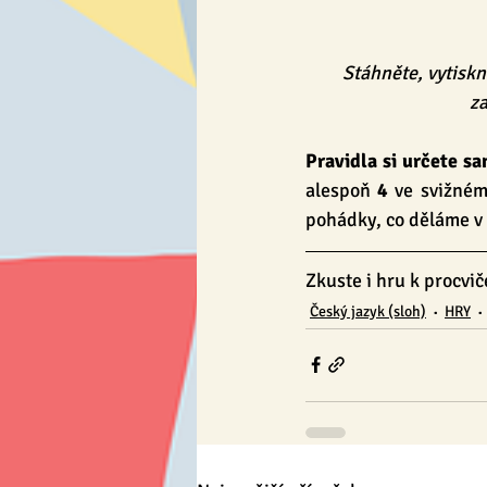
Stáhněte, vytiskn
za
Pravidla si určete sa
alespoň 
4
 ve svižném
pohádky, co děláme v 
Zkuste i hru k procvič
Český jazyk (sloh)
HRY