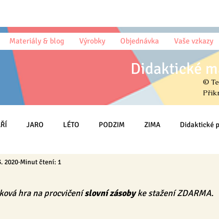
Materiály & blog
Výrobky
Objednávka
Vaše vzkazy
Didaktické m
© Te
Přik
ŘÍ
JARO
LÉTO
PODZIM
ZIMA
Didaktické
3. 2020
Minut čtení: 1
Omalovánky
Český jazyk (sloh)
Psaní
Matematika
ková hra na procvičení 
slovní zásoby
 ke stažení ZDARMA.
HRY
Třída
MŠ
Na DOMA
Knihy & Básničky & Čt