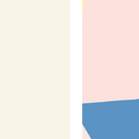
y
Pro nejmenší