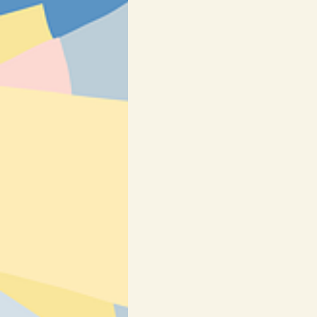
Osmisměrky & křížovky
SLOV
Výrobky
❄ Zima a Vánoce ❄