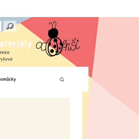
ateriály
reza
rylová
 pomůcky
Prvouka (PŘ, VL, Z)
ení