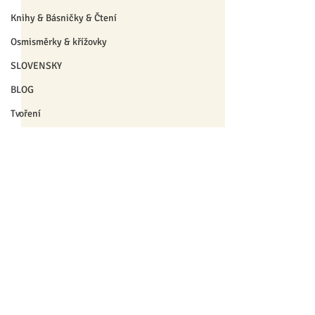
Knihy & Básničky & Čtení
Osmisměrky & křížovky
SLOVENSKY
BLOG
Tvoření
Pro dospělé
Pro pedagogy
Pro nejmenší
Výrobky
❄ Zima a Vánoce ❄
Komentáře