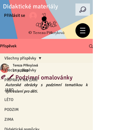
Didaktické materiály
Přihlásit se
© Tereza Přikrylová
Příspěvek
Všechny příspěvky
Tereza Přikrylová
Všechny příspěvky
27. 8. 2021
🍂 🖍 Podzimní omalovánky
PŘÍPRAVY NA ZÁŘÍ
Autorské obrázky s podzimní tematikou k 
JARO
vykreslení pro děti. 
LÉTO
PODZIM
ZIMA
Didaktické pomůcky