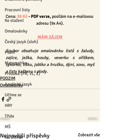
Pracovní listy
Cena: 
59 Kč
 - PDF verze, 
posílám na e-mailovou 
Ke stažení
adresu (9x A4).
Omalovánky
MÁM ZÁJEM
Český jazyk (sloh)
Soubor obsahuje omalovánku listů s žaludy, 
Psaní
zajíce, ježka, houby, veverku s oříškem, 
Matematika
sýkorku, lišku, jablko a hrušku, dýni, sovu, myš 
a listy kaštanu s plody.
Prvouka (PŘ, VL, Z)
PODZIM
Anglický jazyk
Omalovánky
Učíme se
HRY
Třída
MŠ
Nejnovější příspěvky
Zobrazit vše
Na DOMA