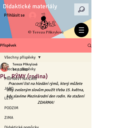
Didaktické materiály
Přihlásit se
© Tereza Přikrylová
Příspěvek
Všechny příspěvky
Tereza Přikrylová
Všechny příspěvky
14. 5. 2020
PL - RÝMY (rodina)
PŘÍPRAVY NA ZÁŘÍ
Pracovní list na hledání rýmů, který můžete 
JARO
díky zvoleným slovům použít třeba 15. května, 
kdy slavíme Mezinárodní den rodin. Ke stažení 
LÉTO
ZDARMA!
PODZIM
ZIMA
Didaktické pomůcky