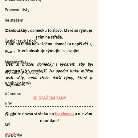
Pracovní listy
Ke stažení
Zakroužkuj v domečku to slovo, které se rýmuje 
Omalovánky
s tím na střeše.
Český jazyk (sloh)
Dolů na řádky ke každému domečku napiš větu, 
která obsahuje rýmující se dvojici.
Psaní
Matematika
Děti si můžou domečky i vybarvit, aby byl 
pracovní list veselejší. Na spodní linku můžou 
Prvouka (PŘ, VL, Z)
psát věty, nebo třeba další rýmy, které je 
Anglický jazyk
napadnou.
Učíme se
KE STAŽENÍ TADY
HRY
Sledujte novou stránku na 
facebooku
 a nic vám 
Třída
neunikne!
MŠ
#rodina
Na DOMA