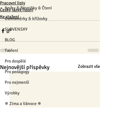
Pracovní listy
Knihy & Básničky & Čtení
Český jazyk (sloh)
Ke stažení
Osmisměrky & křížovky
SLOVENSKY
BLOG
Tvoření
Pro dospělé
Nejnovější příspěvky
Zobrazit vše
Pro pedagogy
Pro nejmenší
Výrobky
❄ Zima a Vánoce ❄