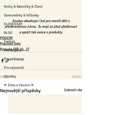
Knihy & Básničky & Čtení
Osmisměrky & křížovky
Soubor obsahuje i list pro menší děti s 
SLOVENSKY
předkreslenou čárou. Tu mají za úkol obtáhnout 
a spojit tak ovoce s produkty.
BLOG
PODZIM
Tvoření
Pracovní listy
Prvouka (PŘ, VL, Z)
Pro dospělé
Pro pedagogy
Pro nejmenší
Výrobky
❄ Zima a Vánoce ❄
Nejnovější příspěvky
Zobrazit vše