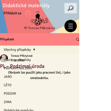
Didaktické materiály
Přihlásit se
© Tereza Přikrylová
Příspěvek
Všechny příspěvky
Tereza Přikrylová
Všechny příspěvky
7. 10. 2020
PL - Podzimní úroda
PŘÍPRAVY NA ZÁŘÍ
Obrázek lze použít jako pracovní list, i jako 
JARO
omalovánku.
LÉTO
PODZIM
ZIMA
Didaktické pomůcky