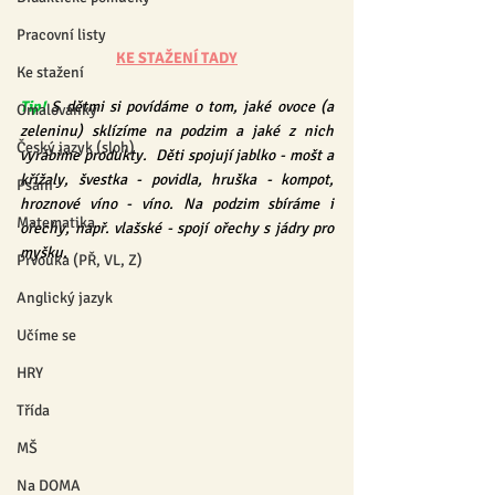
Pracovní listy
KE STAŽENÍ TADY
Ke stažení
Tip! 
S dětmi si povídáme o tom, jaké ovoce (a 
Omalovánky
zeleninu) sklízíme na podzim a jaké z nich 
Český jazyk (sloh)
vyrábíme produkty.  Děti spojují jablko - mošt a 
křížaly, švestka - povidla, hruška - kompot, 
Psaní
hroznové víno - víno. Na podzim sbíráme i 
Matematika
ořechy, např. vlašské - spojí ořechy s jádry pro 
myšku.
Prvouka (PŘ, VL, Z)
Anglický jazyk
Učíme se
HRY
Třída
MŠ
Na DOMA