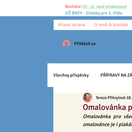
Novinka!
Vi-, ví- není předponou!
JIŽ BRZY - Zlomky pro 3. třídu
Hlavní strana
O mně & kontakt
Přihlásit se
Všechny příspěvky
PŘÍPRAVY NA ZÁ
Tereza Přikrylová
18.
Pracovní listy
Ke stažení
Omalovánka p
Omalovánka pro všec
Anglický jazyk
Učíme se
omalovánce je i plaká