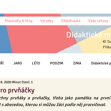
Materiály & blog
Výrobky
Objednávka
Vaše vzkazy
Didaktické m
© Te
Přik
ŘÍ
JARO
LÉTO
PODZIM
ZIMA
Didaktické
 8. 2020
Minut čtení: 1
Omalovánky
Český jazyk (sloh)
Psaní
Matematika
ro prvňáčky
hny prvňáky a prvňačky, třeba jako památka na první 
HRY
Třída
MŠ
Na DOMA
Knihy & Básničky & Čt
t s abecedou, kterou si můžou žáci podle něj procvičovat.