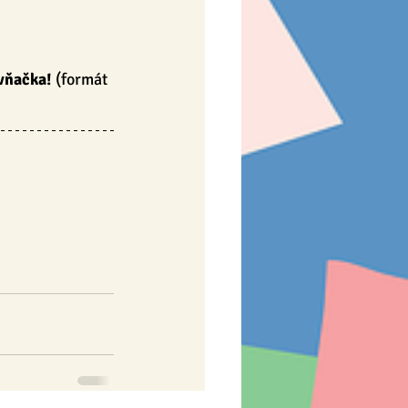
vňačka! 
(formát 