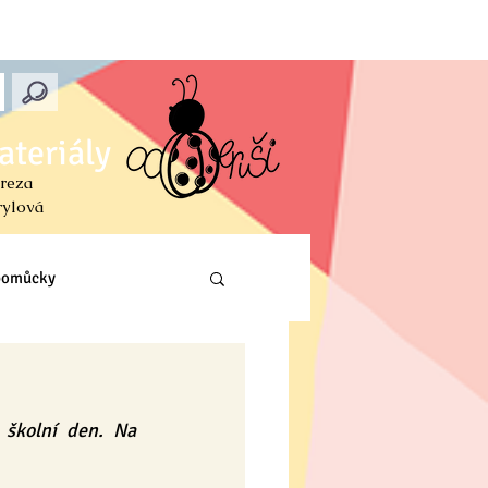
ateriály
reza
rylová
 pomůcky
Prvouka (PŘ, VL, Z)
školní den. Na 
ení