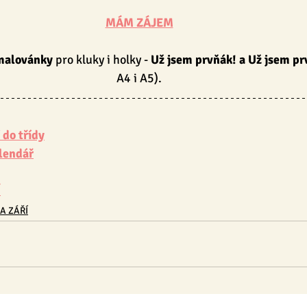
MÁM ZÁJEM
malovánky 
pro kluky i holky -
 Už jsem prvňák! a Už jsem pr
A4 i A5).
 do třídy
lendář
Í
A ZÁŘÍ