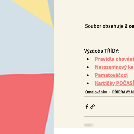
Soubor obsahuje
 2 o
Výzdoba TŘÍDY:
Pravidla chování
Narozeninový ka
Pamatováčcci
Kartičky POČAS
Omalovánky
PŘÍPRAVY N