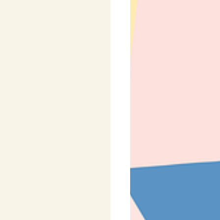
y
Pro nejmenší