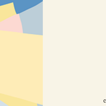
Osmisměrky & křížovky
SLOV
Výrobky
❄ Zima a Vánoce ❄
C