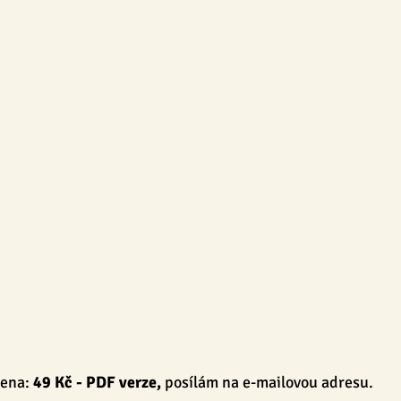
ENSKY
BLOG
Tvoření
Pro dospělé
Pro pedagog
ena: 
49 Kč
 - PDF verze, 
posílám na e-mailovou adresu.