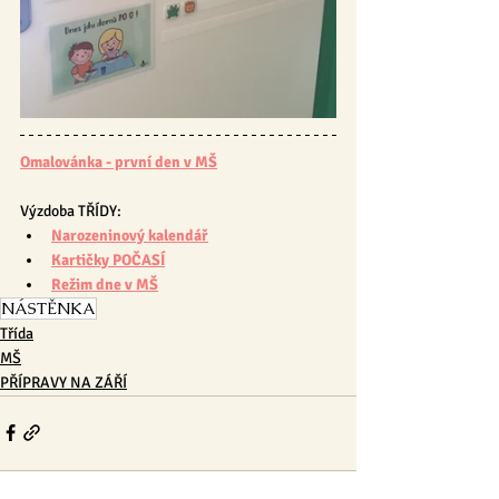
Omalovánka - první den v MŠ
Výzdoba TŘÍDY:
Narozeninový kalendář
Kartičky POČASÍ
Režim dne v MŠ
NÁSTĚNKA
Třída
MŠ
PŘÍPRAVY NA ZÁŘÍ