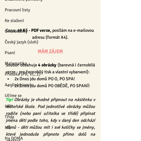
Pracovní listy
Ke stažení
Cena: 
49 Kč
 - PDF verze, 
posílám na e-mailovou 
Omalovánky
adresu (formát A4).
Český jazyk (sloh)
MÁM ZÁJEM
Psaní
Matematika
Soubor obsahuje 
4 obrázky 
(barevná i černobílá 
verze - pro černobílý tisk a vlastní vybarvení):
Prvouka (PŘ, VL, Z)
2x Dnes jdu domů PO O, PO SPA!
Anglický jazyk
2x Dnes jdu domů PO OBĚDĚ, PO SPANÍ!
Učíme se
Tip!
 Obrázky je vhodné připnout na nástěnku v 
HRY
mateřské škole. Pod jednotlivé obrázky můžou 
rodiče (nebo paní učitelka ve třídě) připínat 
Třída
jména dětí podle toho, kdy v daný den odchází 
domů - děti můžou mít i své kolíčky se jmény, 
MŠ
které jednoduše připnete přímo dolů na 
Na DOMA