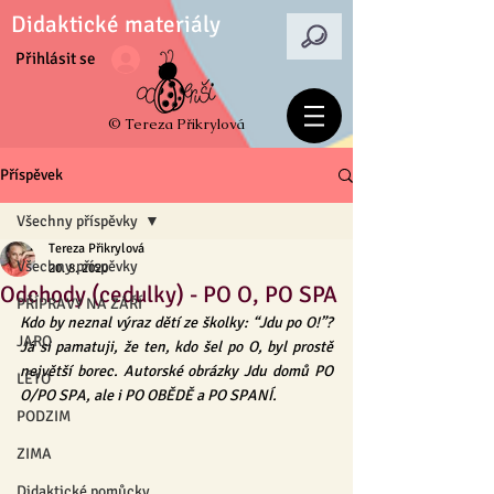
Didaktické materiály
Přihlásit se
© Tereza Přikrylová
Příspěvek
Všechny příspěvky
Tereza Přikrylová
Všechny příspěvky
20. 8. 2020
Odchody (cedulky) - PO O, PO SPA
PŘÍPRAVY NA ZÁŘÍ
Kdo by neznal výraz dětí ze školky: “Jdu po O!”? 
JARO
Já si pamatuji, že ten, kdo šel po O, byl prostě 
největší borec. Autorské obrázky Jdu domů PO 
LÉTO
O/PO SPA, ale i PO OBĚDĚ a PO SPANÍ.
PODZIM
ZIMA
Didaktické pomůcky