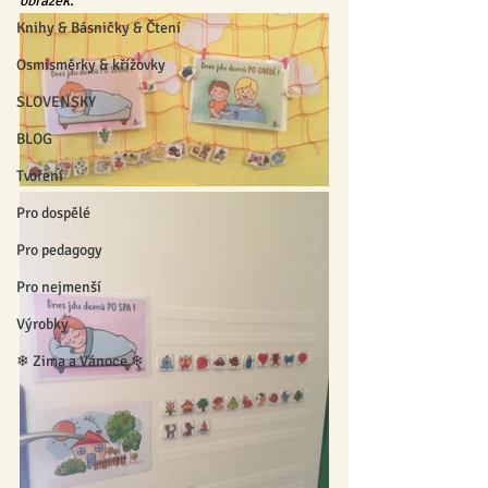
obrázek.
Knihy & Básničky & Čtení
Osmisměrky & křížovky
SLOVENSKY
BLOG
Tvoření
Pro dospělé
Pro pedagogy
Pro nejmenší
Výrobky
❄ Zima a Vánoce ❄