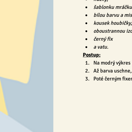
šablonku mráčku
bílou barvu a mi
kousek houbičky
oboustrannou izo
černý fix
a vatu.
Postup:
Na modrý výkres 
Až barva uschne,
Poté černým fixe