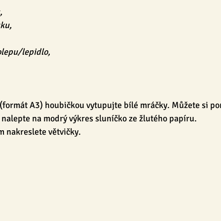
,
sku,
,
lepu/lepidlo,
(formát A3) houbičkou vytupujte bílé mráčky. Můžete si p
 nalepte na modrý výkres sluníčko ze žlutého papíru.
m nakreslete větvičky.