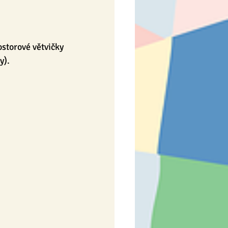
ostorové větvičky 
y).