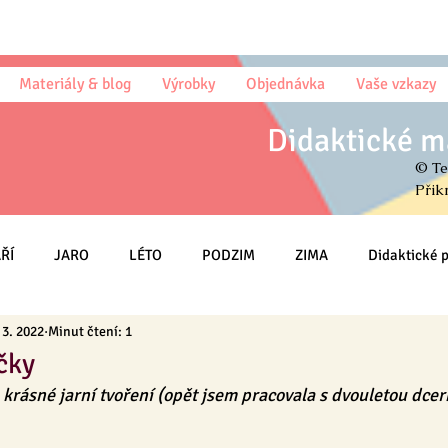
Materiály & blog
Výrobky
Objednávka
Vaše vzkazy
Didaktické m
© Te
Přik
ŘÍ
JARO
LÉTO
PODZIM
ZIMA
Didaktické
 3. 2022
Minut čtení: 1
Omalovánky
Český jazyk (sloh)
Psaní
Matematika
čky
 krásné jarní tvoření (opět jsem pracovala s dvouletou dcer
HRY
Třída
MŠ
Na DOMA
Knihy & Básničky & Čt