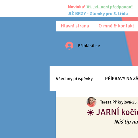
Novinka!
Vi-, ví- není předponou!
JIŽ BRZY - Zlomky pro 3. třídu
Hlavní strana
O mně & kontakt
Přihlásit se
Všechny příspěvky
PŘÍPRAVY NA ZÁ
Tereza Přikrylová
25.
Pracovní listy
Ke stažení
☀️ JARNÍ koči
Náš tip na
Anglický jazyk
Učíme se