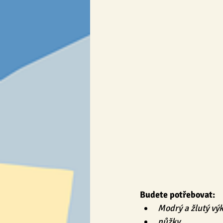
Osmisměrky & křížovky
SLOV
Výrobky
❄ Zima a Vánoce ❄
Budete potřebovat:
Modrý a žlutý výk
nůžky,