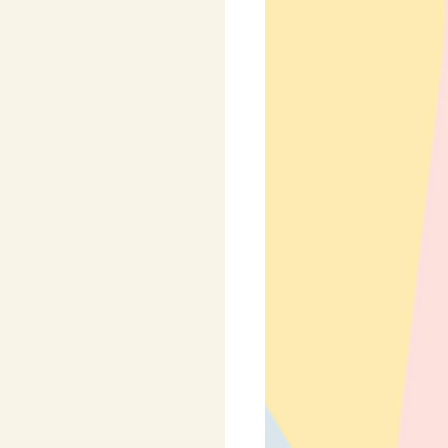
y
Pro nejmenší