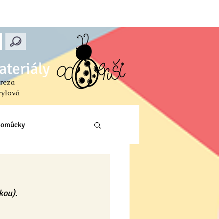
ateriály
reza
rylová
 pomůcky
Prvouka (PŘ, VL, Z)
kou).
ení