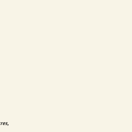
ENSKY
BLOG
Tvoření
Pro dospělé
Pro pedagog
res,