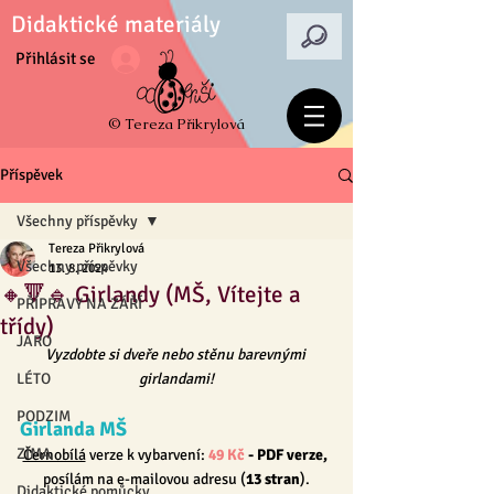
Didaktické materiály
Přihlásit se
© Tereza Přikrylová
Příspěvek
Všechny příspěvky
Tereza Přikrylová
Všechny příspěvky
13. 8. 2024
🔸🔻🔹 Girlandy (MŠ, Vítejte a
PŘÍPRAVY NA ZÁŘÍ
třídy)
JARO
Vyzdobte si dveře nebo stěnu barevnými 
LÉTO
girlandami!
PODZIM
Girlanda MŠ
ZIMA
Černobílá
 verze k vybarvení: 
49 Kč
 - PDF verze, 
posílám na e-mailovou adresu (
13 
stran
).
Didaktické pomůcky