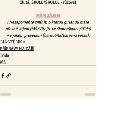
žlutá, ŠKOLE/ŠKOLCE - růžová)
MÁM ZÁJEM
!
 Nezapomeňte zmínit, o kterou girlandu máte 
přesně zájem (MŠ/Vítejte ve škole/školce/třída)
+ v jakém provedení (černobílá/barevná verze).
NÁSTĚNKA
PŘÍPRAVY NA ZÁŘÍ
Třída
MŠ
Nejnovější příspěvky
Zobrazit vše