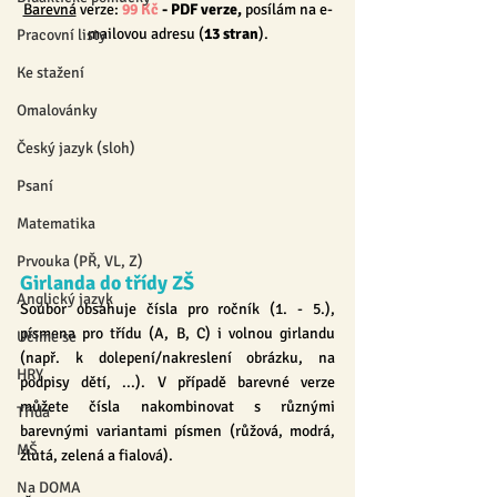
Barevná
 verze: 
99 Kč
 - PDF verze, 
posílám na e-
mailovou adresu (
13 
stran
).
Pracovní listy
Ke stažení
Omalovánky
Český jazyk (sloh)
Psaní
Matematika
Prvouka (PŘ, VL, Z)
Girlanda do třídy ZŠ
Anglický jazyk
Soubor obsahuje čísla pro ročník (1. - 5.), 
písmena pro třídu (A, B, C) i volnou girlandu 
Učíme se
(např. k dolepení/nakreslení obrázku, na 
HRY
podpisy dětí, ...). V případě barevné verze 
můžete čísla nakombinovat s různými 
Třída
barevnými variantami písmen (růžová, modrá, 
MŠ
žlutá, zelená a fialová).
Na DOMA