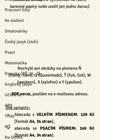
barevné papíry nebo zvolit jen jednu barvu).
Pracovní listy
Ke stažení
Omalovánky
Český jazyk (sloh)
Psaní
Matematika
Nechybí ani obrázky na písmena Ň 
Prvouka (PŘ, VL, Z)
(ňamy, ňam), Q (Quasimodo), Ť (ťuk, ťuk), W 
(western), X (xylofon) a Y (ypsilon).
Anglický jazyk
PDF verze, 
posílám na e-mailovou adresu.
Učíme se
HRY
Dvě varianty:
Abeceda s 
VELKÝM PÍSMENEM
: 
129 Kč
Třída
(formát 
A4
, 
34 stran
),
MŠ
abeceda se 
PSACÍM PÍSMEM: 
149 Kč
(formát 
A4
, 
34 stran
).
Na DOMA