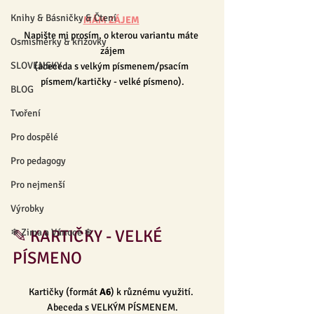
Knihy & Básničky & Čtení
MÁM ZÁJEM
Napište mi prosím, o kterou variantu máte 
Osmisměrky & křížovky
zájem
SLOVENSKY
(abeceda s velkým písmenem/psacím 
písmem/kartičky - velké písmeno).
BLOG
Tvoření
Pro dospělé
Pro pedagogy
Pro nejmenší
Výrobky
✎ KARTIČKY - VELKÉ 
❄ Zima a Vánoce ❄
PÍSMENO
Kartičky (formát 
A6
) k různému využití. 
Abeceda s VELKÝM PÍSMENEM.