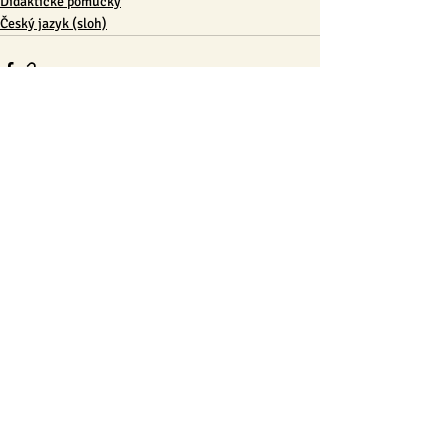
Didaktické pomůcky
Český jazyk (sloh)
Nejnovější příspěvky
Zobrazit vše