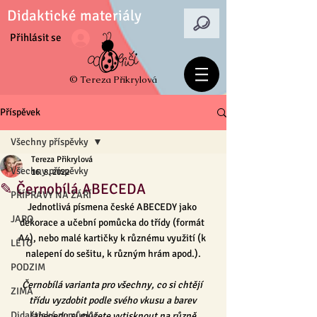
Didaktické materiály
Přihlásit se
© Tereza Přikrylová
Příspěvek
Všechny příspěvky
Tereza Přikrylová
Všechny příspěvky
16. 8. 2022
✎ Černobílá ABECEDA
PŘÍPRAVY NA ZÁŘÍ
Jednotlivá písmena české ABECEDY jako 
JARO
dekorace a učební pomůcka do třídy (formát 
A4), nebo malé kartičky k různému využití (k 
LÉTO
nalepení do sešitu, k různým hrám apod.).
PODZIM
Černobílá varianta pro všechny, co si chtějí 
ZIMA
třídu vyzdobit podle svého vkusu a barev 
Didaktické pomůcky
(abecedu si můžete vytisknout na různě 