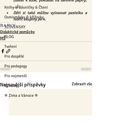
(dávat k sobě, pokládat na barevné papíry, 
...).
Knihy & Básničky & Čtení
Děti si také můžou vylosovat pastelku a 
Osmisměrky & křížovky
tvořit skupiny po 4.
BARVY
SLOVENSKY
Didaktické pomůcky
BLOG
MŠ
Tvoření
Pro dospělé
Pro pedagogy
Pro nejmenší
Nejnovější příspěvky
Zobrazit vše
Výrobky
❄ Zima a Vánoce ❄