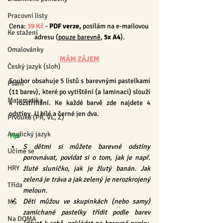
Pracovní listy
Cena: 
39 Kč
 - 
PDF verze, 
posílám na e-mailovou 
Ke stažení
adresu (
pouze barevně
, 
5x A4
).
Omalovánky
MÁM ZÁJEM
Český jazyk (sloh)
Soubor obsahuje 5 listů s barevnými pastelkami 
Psaní
(11 barev), které po vytištění (a laminaci) slouží 
Matematika
k rozstříhání. Ke každé barvě zde najdete 4 
odstíny. U bílé a černé jen dva.
Prvouka (PŘ, VL, Z)
Anglický jazyk
Tip!
S dětmi si můžete barevné odstíny 
Učíme se
porovnávat, povídat si o tom, jak je např. 
HRY
žluté sluníčko, jak je žlutý banán. Jak 
zelená je tráva a jak zelený je nerozkrojený 
Třída
meloun.
Děti můžou ve skupinkách (nebo samy) 
MŠ
zamíchané pastelky třídit podle barev 
Na DOMA