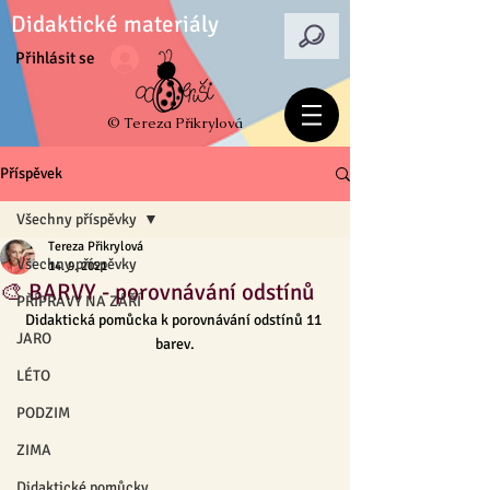
Didaktické materiály
Přihlásit se
© Tereza Přikrylová
Příspěvek
Všechny příspěvky
Tereza Přikrylová
Všechny příspěvky
14. 9. 2021
🎨 BARVY - porovnávání odstínů
PŘÍPRAVY NA ZÁŘÍ
Didaktická pomůcka k porovnávání odstínů 11 
JARO
barev.
LÉTO
PODZIM
ZIMA
Didaktické pomůcky